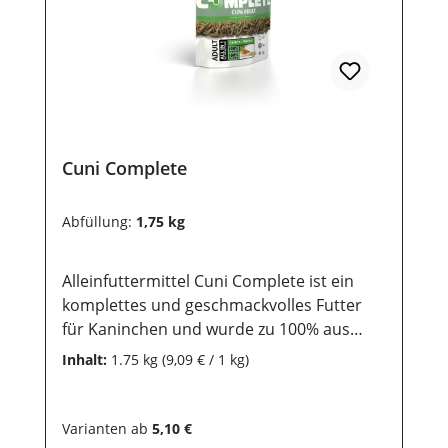
Cuni Complete
Abfüllung:
1,75 kg
Alleinfuttermittel Cuni Complete ist ein
komplettes und geschmackvolles Futter
für Kaninchen und wurde zu 100% aus
leicht verdaulichen,extrudierten Futter
Inhalt:
1.75 kg
(9,09 € / 1 kg)
zusammengestellt. Es bietet deinem
Kaninchen ein Hauptfutter der Extra-
Klasse. Dieses Futter steht für höchste
Varianten ab
5,10 €