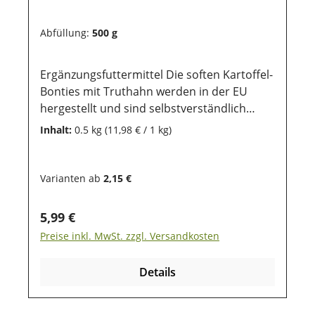
damit die wertvollen Inhaltsstoffe lange
erhalten bleiben.
Abfüllung:
500 g
Ergänzungsfuttermittel Die soften Kartoffel-
Bonties mit Truthahn werden in der EU
hergestellt und sind selbstverständlich
weizen-, getreide- und glutenfrei. Sie eignen
Inhalt:
0.5 kg
(11,98 € / 1 kg)
sich perfekt für das Training mit dem Hund
und sind ein gern genommenes Leckerlie im
Alltag. Die ausgewählte Rezeptur eignet sich
Varianten ab
2,15 €
zudem besonders für futterempfindliche
und allergische Hunde. Aufgrund der Größe
Regulärer Preis:
5,99 €
können Sie auch wunderbar für Welpen
Preise inkl. MwSt. zzgl. Versandkosten
genutzt werden.
Zusammensetzung:pflanzliche
Details
Nebenerzeugnisse (min 26% Kartoffel),
Fleisch und tierische Nebenerzeugnisse
(min. 15% Truthahn), Gemüse und