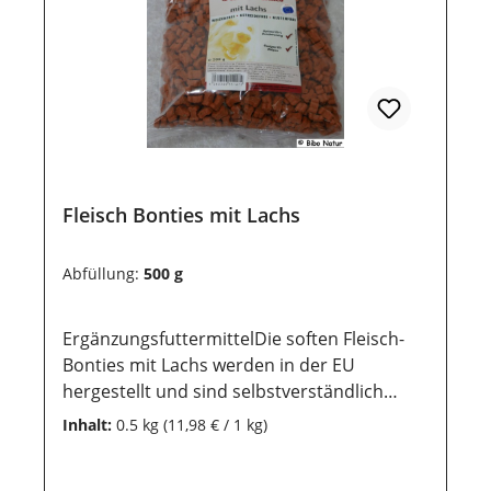
dem Kauf noch lange haltbar bleiben, ist
eine trockene und luftdichte Aufbewahrung
wichtig. Ebenso sollten sie vor direkter
Sonneneinstrahlung geschützt werden,
damit die wertvollen Inhaltsstoffe lange
erhalten bleiben.
Fleisch Bonties mit Lachs
Abfüllung:
500 g
ErgänzungsfuttermittelDie soften Fleisch-
Bonties mit Lachs werden in der EU
hergestellt und sind selbstverständlich
weizen-, getreide- und glutenfrei. Sie eignen
Inhalt:
0.5 kg
(11,98 € / 1 kg)
sich perfekt für das Training mit dem Hund
und sind ein gern genommens Leckerlie im