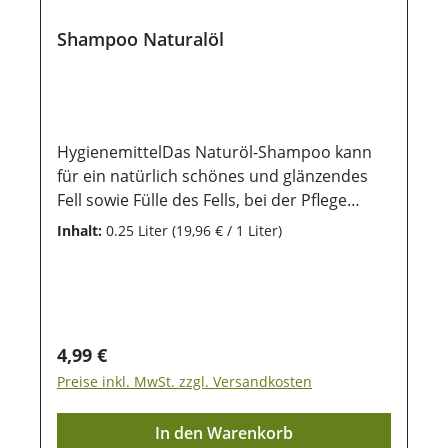
Shampoo Naturalöl
HygienemittelDas Naturöl-Shampoo kann
für ein natürlich schönes und glänzendes
Fell sowie Fülle des Fells, bei der Pflege
deines Hundes sorgen. Es enthält
Inhalt:
0.25 Liter
(19,96 € / 1 Liter)
hochwertige Öle aus Macadamianuss und
Sanddornfrucht als ideale Alternative zu
Nerzöl und kann rückfettend
wirken.AnwendungDas Shampoo sparsam
und der größe des Hundes entsprechend,
Regulärer Preis:
4,99 €
auf das nasse Fell gut verteilen und mit
Preise inkl. MwSt. zzgl. Versandkosten
lauwarmem Wasser wieder gründlich
auswaschen. Danach solltest du deinen
In den Warenkorb
Hund gut trockenreiben und vor Zugluft