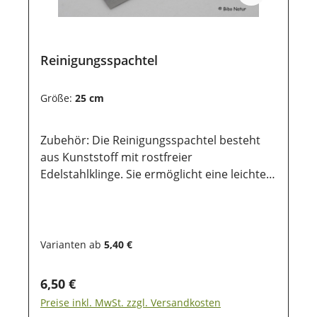
Reinigungsspachtel
Größe:
25 cm
Zubehör: Die Reinigungsspachtel besteht
aus Kunststoff mit rostfreier
Edelstahlklinge. Sie ermöglicht eine leichte
und gründliche Reinigung von Ställen und
Käfigen. Farbe: grün
Varianten ab
5,40 €
Regulärer Preis:
6,50 €
Preise inkl. MwSt. zzgl. Versandkosten