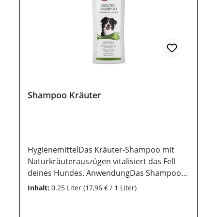
geschützt werden, damit die wertvollen
Inhaltsstoffe lange erhalten bleiben.
Shampoo Kräuter
HygienemittelDas Kräuter-Shampoo mit
Naturkräuterauszügen vitalisiert das Fell
deines Hundes. AnwendungDas Shampoo
solltest du sparsam und der größe des
Inhalt:
0.25 Liter
(17,96 € / 1 Liter)
Hundes entsprechend, auf das nasse Fell
gut verteilen und mit lauwarmem Wasser