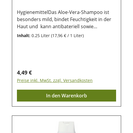
HygienemittelDas Aloe-Vera-Shampoo ist
besonders mild, bindet Feuchtigkeit in der
Haut und kann antibateriell sowie
entzündungshemmend bei der Pflege
Inhalt:
0.25 Liter
(17,96 € / 1 Liter)
deines Hundes wirken. Es empfiehlt sich
besonders für empfindliche
Hunde. Anwendung:Das Shampoo sparsam
und der größe des Hundes entsprechend,
auf das nasse Fell gut verteilen und mit
Regulärer Preis:
4,49 €
lauwarmem Wasser wieder gründlich
Preise inkl. MwSt. zzgl. Versandkosten
auswaschen. Danach solltest du deinen
Hund gut trockenreiben und vor Zugluft
In den Warenkorb
schützem Lagerung:Damit unsere Produkte
auch nach dem Kauf noch lange haltbar
bleiben, ist eine trockene und luftdichte
Aufbewahrung wichtig. Ebenso sollten sie
vor direkter Sonneneinstrahlung geschützt