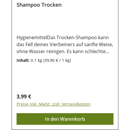
Shampoo Trocken
HygienemittelDas Trocken-Shampoo kann
das Fell deines Vierbeiners auf sanfte Weise,
ohne Wasser reinigen. Es kann schlechte
Gerüchte vernichten und für ein schönes
Inhalt:
0.1 kg
(39,90 € / 1 kg)
und gepflegtes Fell sorgen. Das Shampoo
kann für Hund, Katze und andere Kleintiere
sowie Jungtiere ab 12 Montagen genutzt
werdenAnwendung:Das Shampoo solltest
du nur im absolut trockenem Zustand
Regulärer Preis:
3,99 €
deines Vierbeiners nutzen. Dein Tier
Preise inkl. MwSt. zzgl. Versandkosten
möglichst am Abend gegen den Haarstrich
gut einpudern und im ganzen Fell bis auf die
In den Warenkorb
Haut einmassieren. Über Nacht einwirken
lassen und anschließend gut auskämmen