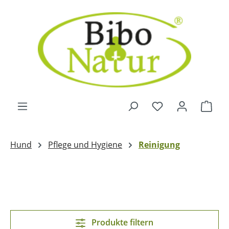
Zum Hauptinhalt springen
Ware
Hund
Pflege und Hygiene
Reinigung
Produkte filtern