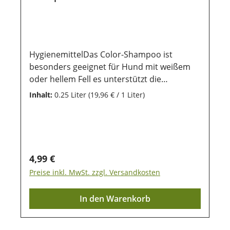
HygienemittelDas Color-Shampoo ist
besonders geeignet für Hund mit weißem
oder hellem Fell es unterstützt die
natürliche Fellfarbe deines Hundes. Das
Inhalt:
0.25 Liter
(19,96 € / 1 Liter)
Shampoo ist besonders rückfettend ohne
Silikone. LagerungDamit unsere Produkte
auch nach dem Kauf noch lange haltbar
bleiben, ist eine trockene und luftdichte
Aufbewahrung wichtig. Ebenso sollten sie
Regulärer Preis:
4,99 €
vor direkter Sonneneinstrahlung geschützt
Preise inkl. MwSt. zzgl. Versandkosten
werden, damit die wertvollen Inhaltsstoffe
lange erhalten bleiben.
In den Warenkorb