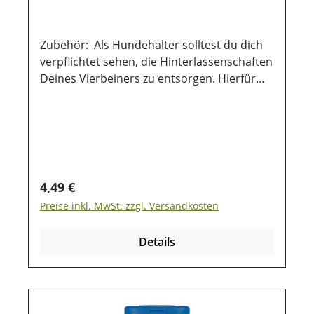
Zubehör: Als Hundehalter solltest du dich
verpflichtet sehen, die Hinterlassenschaften
Deines Vierbeiners zu entsorgen. Hierfür
bieten sich die kompostierbaren Beutel aus
Maisstärke an. Diese zersetzen sich
schneller und sind wie normale Kotbeutel
im Restmüll zu entsorgen. Sie eignen sich
für alle gängigen Beutelspender. Inhalt: 4
Rollen á 10 Stück in braun
Regulärer Preis:
4,49 €
Preise inkl. MwSt. zzgl. Versandkosten
Details