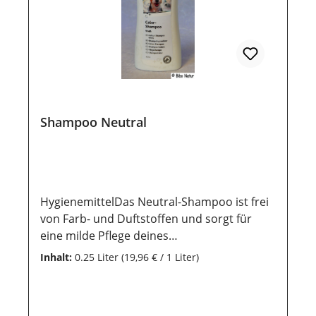
Shampoo Neutral
HygienemittelDas Neutral-Shampoo ist frei
von Farb- und Duftstoffen und sorgt für
eine milde Pflege deines
Hundes.AnwendungDas Shampoo sparsam
Inhalt:
0.25 Liter
(19,96 € / 1 Liter)
und der Größe des Hundes entsprechend,
auf das nasse Fell gut verteilen und mit
lauwarmem Wasser wieder gründlich