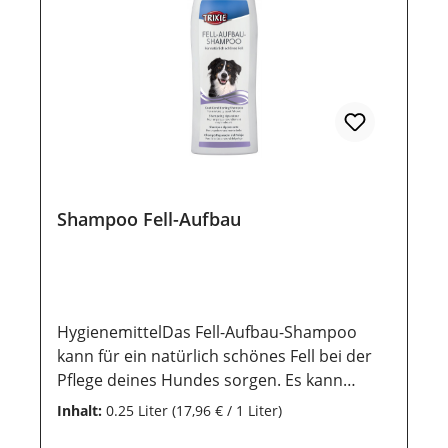
werden, damit die wertvollen Inhaltsstoffe
lange erhalten bleiben.
Shampoo Fell-Aufbau
HygienemittelDas Fell-Aufbau-Shampoo
kann für ein natürlich schönes Fell bei der
Pflege deines Hundes sorgen. Es kann
besonders rückfettend wirken und kann
Inhalt:
0.25 Liter
(17,96 € / 1 Liter)
somit die Haarstruktur glätten und