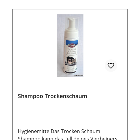
oder - bürsten. Lagerung:Damit unsere
Produkte auch nach dem Kauf noch lange
haltbar bleiben, ist eine trockene und
luftdichte Aufbewahrung wichtig. Ebenso
sollten sie vor direkter Sonneneinstrahlung
geschützt werden, damit die wertvollen
Inhaltsstoffe lange erhalten bleiben.
Shampoo Trockenschaum
HygienemittelDas Trocken Schaum
Shampoo kann das Fell deines Vierbeiners