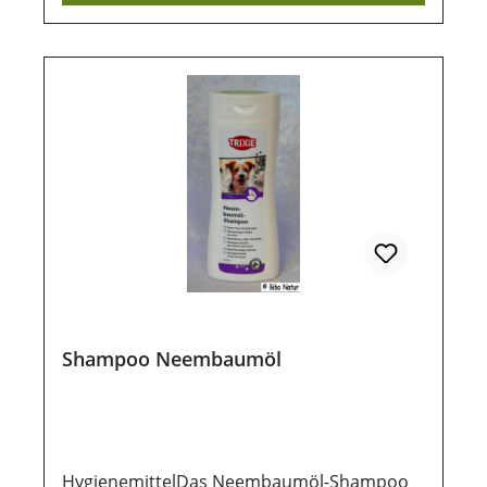
schützem LagerungDamit unsere Produkte
auch nach dem Kauf noch lange haltbar
bleiben, ist eine trockene und luftdichte
Aufbewahrung wichtig. Ebenso sollten sie
vor direkter Sonneneinstrahlung geschützt
werden, damit die wertvollen Inhaltsstoffe
lange erhalten bleiben.
Shampoo Neembaumöl
HygienemittelDas Neembaumöl-Shampoo