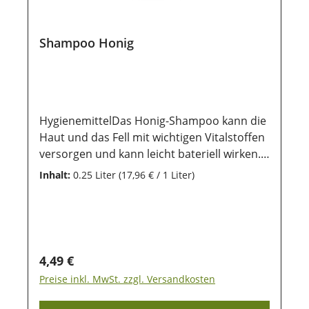
Shampoo Honig
HygienemittelDas Honig-Shampoo kann die
Haut und das Fell mit wichtigen Vitalstoffen
versorgen und kann leicht bateriell wirken.
Es ist rückfettend und kann die Haut
Inhalt:
0.25 Liter
(17,96 € / 1 Liter)
beruhigen sowie die Haarstruktur deines
Hundes glätten. Anwendung:Das Shampoo
solltest du sparsam und der größe des
Hundes entsprechend, auf das nasse Fell
gut verteilen und mit lauwarmem Wasser
Regulärer Preis:
4,49 €
wieder gründlich auswaschen. Danach
Preise inkl. MwSt. zzgl. Versandkosten
solltest du deinen Hund gut trockenreiben
und vor Zugluft schützen. Lagerung:Damit