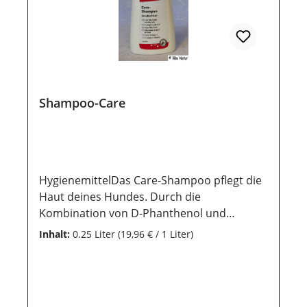
Shampoo-Care
HygienemittelDas Care-Shampoo pflegt die
Haut deines Hundes. Durch die
Kombination von D-Phanthenol und
Ringelblumen kann gereizte Haut beruhigt
Inhalt:
0.25 Liter
(19,96 € / 1 Liter)
werden und durch den Inhalt von
Hafermehl kann es rückfettend
wirken.AnwendungDas Shampoo sparsam
und der größe des Hundes entsprechend,