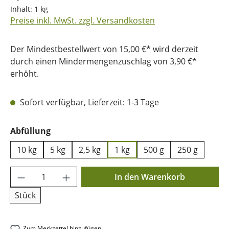
Inhalt:
1 kg
Preise inkl. MwSt. zzgl. Versandkosten
Der Mindestbestellwert von 15,00 €* wird derzeit
durch einen Mindermengenzuschlag von 3,90 €*
erhöht.
Sofort verfügbar, Lieferzeit: 1-3 Tage
auswählen
Abfüllung
10 kg
5 kg
2,5 kg
1 kg
500 g
250 g
Produkt Anzahl: Gib den gewünschten Wer
In den Warenkorb
Stück
Zum Merkzettel hinzufügen