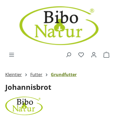
Zum Hauptinhalt springen
Ware
Kleintier
Futter
Grundfutter
Johannisbrot