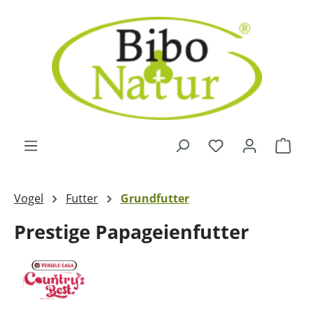
Zum Hauptinhalt springen
Ware
Vogel
Futter
Grundfutter
Prestige Papageienfutter