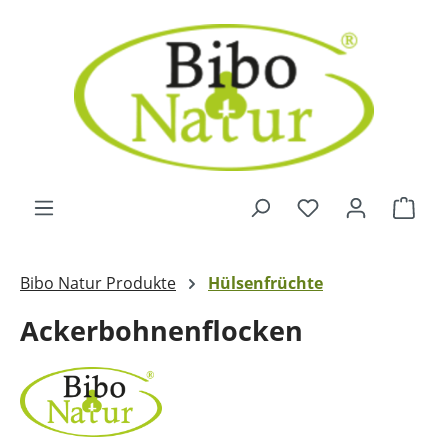
Zum Hauptinhalt springen
Ware
Bibo Natur Produkte
Hülsenfrüchte
Ackerbohnenflocken