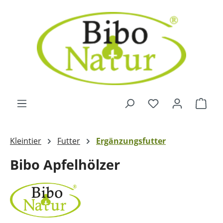
Zum Hauptinhalt springen
Ware
Kleintier
Futter
Ergänzungsfutter
Bibo Apfelhölzer