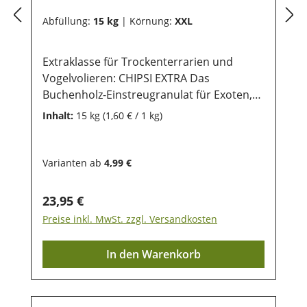
Abfüllung:
15 kg
|
Körnung:
XXL
Extraklasse für Trockenterrarien und
Vogelvolieren: CHIPSI EXTRA Das
Buchenholz-Einstreugranulat für Exoten,
Vögel und Sonderanwendungen.
Inhalt:
15 kg
(1,60 € / 1 kg)
hygienisch trocken staubfrei
unterschiedliche Körnungen Erhältlich im
praktischen 10 Liter-Beutel und im
Varianten ab
4,99 €
sparsamen 15kg-Sack ! CHIPSI EXTRA
Buchenholz-Granulat ist speziell auf die
Regulärer Preis:
23,95 €
Bedürfnisse von Reptilien, vielen
Preise inkl. MwSt. zzgl. Versandkosten
Vogelarten und anspruchsvollen
Kleintieren abgestimmt.Das staubfreie
In den Warenkorb
Produkt schont die empfindlichen
Atemorgane der Tiere und sorgt für ein
natürliches, hygienisches Umfeld. CHIPSI