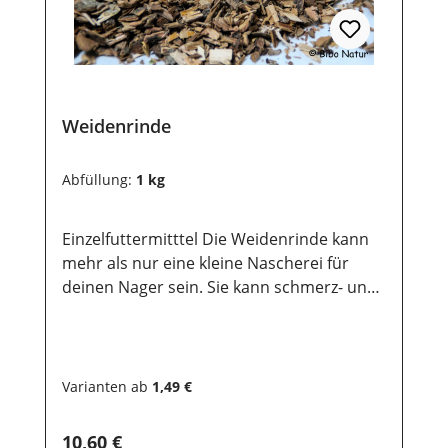
Weidenrinde
Abfüllung:
1 kg
Einzelfuttermitttel Die Weidenrinde kann
mehr als nur eine kleine Nascherei für
deinen Nager sein. Sie kann schmerz- und
entzündungshemmend wirken sowie bei
rheumatischen Beschwerden
unterstützen. Inhaltsstoffe: Salicin,
Flavonglykoside, Gerbstoffe, Wachs,
Varianten ab
1,49 €
Gummi, Harz, Oxalate,
SalicaseZusammensetzung: Weidenrinde,
Regulärer Preis:
10,60 €