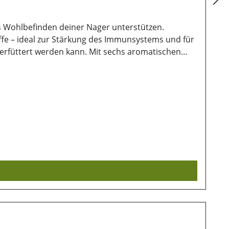
s Wohlbefinden deiner Nager unterstützen.
toffe – ideal zur Stärkung des Immunsystems und für
ann. Mit sechs aromatischen
ie wertvollen Inhaltsstoffe lange erhalten bleiben.