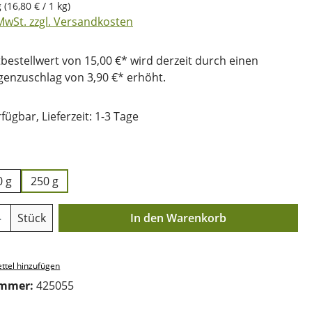
g
(16,80 € / 1 kg)
 MwSt. zzgl. Versandkosten
bestellwert von 15,00 €* wird derzeit durch einen
nzuschlag von 3,90 €* erhöht.
fügbar, Lieferzeit: 1-3 Tage
uswählen
0 g
250 g
Anzahl: Gib den gewünschten Wert ein o
Stück
In den Warenkorb
ttel hinzufügen
ummer:
425055