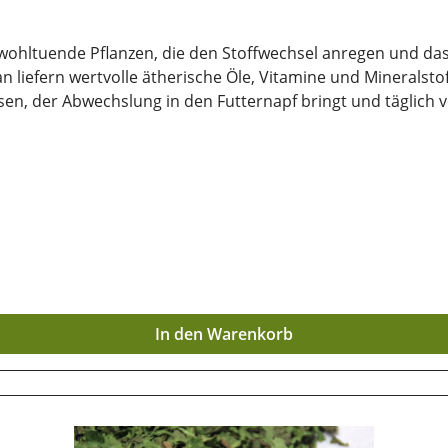
 wohltuende Pflanzen, die den Stoffwechsel anregen und da
mian liefern wertvolle ätherische Öle, Vitamine und Minerals
Abwechslung in den Futternapf bringt und täglich verfüttert werden k
ckene und
e vor direkter Sonneneinstrahlung geschützt werden, damit d
In den Warenkorb