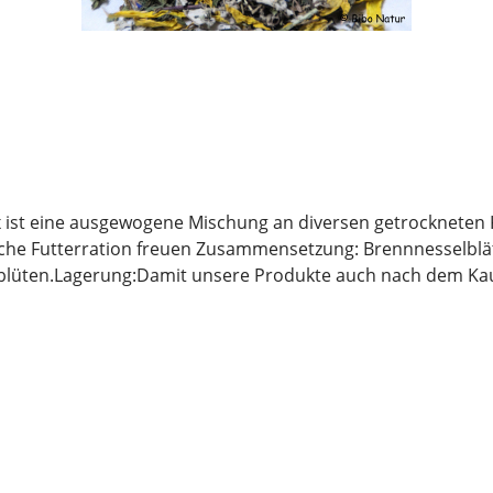
x ist eine ausgewogene Mischung an diversen getrockneten K
liche Futterration freuen Zusammensetzung: Brennnesselblä
üten.Lagerung:Damit unsere Produkte auch nach dem Kauf n
e vor direkter Sonneneinstrahlung geschützt werden, damit d