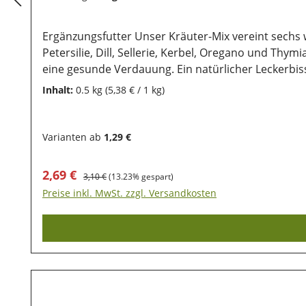
Ergänzungsfutter Unser Kräuter-Mix vereint sechs
Petersilie, Dill, Sellerie, Kerbel, Oregano und Thy
eine gesunde Verdauung. Ein natürlicher Leckerbissen, der 
Kräutern – naturbelassen & schonend getrocknet Fördert Verdauung, Appetit und Abwehrkräfte Unterstützt Stoffwechsel und allgemeines Wohlbefinden Ideal
Inhalt:
0.5 kg
(5,38 € / 1 kg)
zur täglichen Ergänzung des Hauptfutters Für Kaninchen, Meerschweinchen & andere Nager geeignet Zusammensetzung Petersilienstiele, Dillstiele, Selleriestiele,
Kerbelstiele, Oregano, Thymian Anwendung Täglich eine kleine Menge unter das Hauptfutter oder Heu mischen. Besonders beliebt als gesunde Ergänzung im
Fellwechsel oder zur allgemeinen Vitalitätssteigerung. Lagerung Damit unsere Produkte auch nach dem Kauf noch lange haltbar bleiben, ist eine tro
Varianten ab
1,29 €
luftdichte Aufbewahrung wichtig. Ebenso sollten si
Verkaufspreis:
Regulärer Preis:
2,69 €
3,10 €
(13.23% gespart)
Preise inkl. MwSt. zzgl. Versandkosten