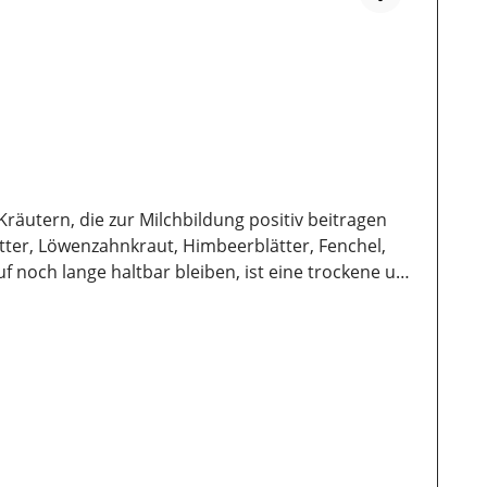
räutern, die zur Milchbildung positiv beitragen
tter, Löwenzahnkraut, Himbeerblätter, Fenchel,
och lange haltbar bleiben, ist eine trockene und
ie wertvollen Inhaltsstoffe lange erhalten bleiben.