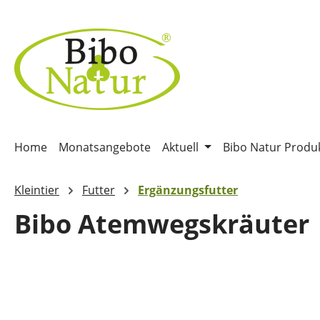
m Hauptinhalt springen
Zur Suche springen
Zur Hauptnavigation springen
Home
Monatsangebote
Aktuell
Bibo Natur Produ
Kleintier
Futter
Ergänzungsfutter
Bibo Atemwegskräuter
Bildergalerie überspringen