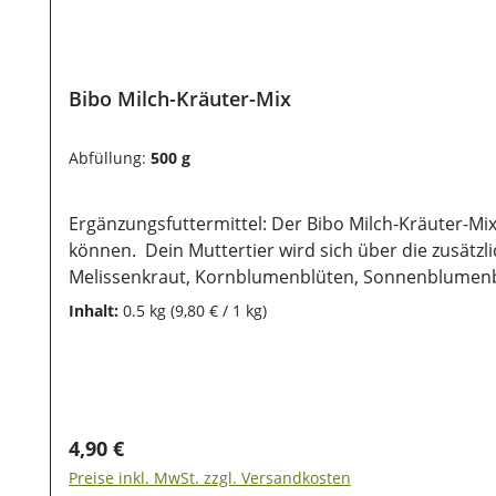
Bibo Milch-Kräuter-Mix
Abfüllung:
500 g
Ergänzungsfuttermittel: Der Bibo Milch-Kräuter-Mi
können. Dein Muttertier wird sich über die zusätz
Melissenkraut, Kornblumenblüten, Sonnenblumenbl
luftdichte Aufbewahrung wichtig. Ebenso sollten si
Inhalt:
0.5 kg
(9,80 € / 1 kg)
Regulärer Preis:
4,90 €
Preise inkl. MwSt. zzgl. Versandkosten