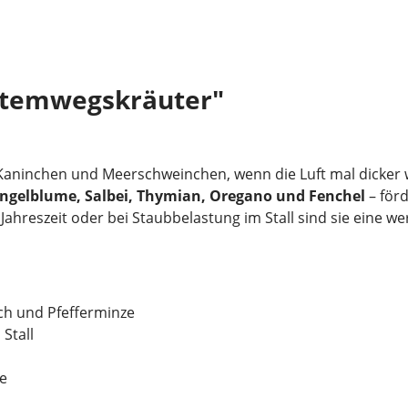
Atemwegskräuter"
 Kaninchen und Meerschweinchen, wenn die Luft mal dicker w
Ringelblume, Salbei, Thymian, Oregano und Fenchel
– förd
ahreszeit oder bei Staubbelastung im Stall sind sie eine w
ch und Pfefferminze
Stall
e