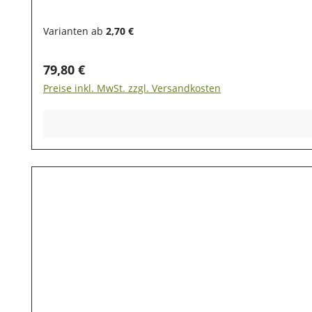
Produkte auch nach dem Kauf noch lange haltbar ble
Sonneneinstrahlung geschützt werden, damit die we
Varianten ab
2,70 €
Regulärer Preis:
79,80 €
Preise inkl. MwSt. zzgl. Versandkosten