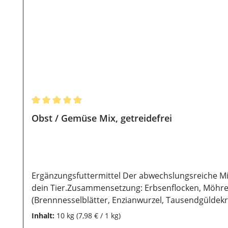
Durchschnittliche Bewertung von 5 von 5 Sternen
Obst / Gemüse Mix, getreidefrei
Ergänzungsfuttermittel Der abwechslungsreiche Mi
dein Tier.Zusammensetzung: Erbsenflocken, Möhrenf
(Brennnesselblätter, Enzianwurzel, Tausendgüldekr
Schafgarbenkraut, Brombeerblätter, Leinsamen) Ana
Inhalt:
10 kg
(7,98 € / 1 kg)
Fütterungsempfehlung:Wir empfehlen einen halben 