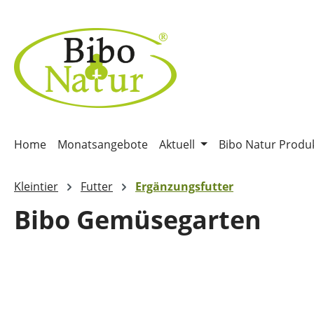
m Hauptinhalt springen
Zur Suche springen
Zur Hauptnavigation springen
Home
Monatsangebote
Aktuell
Bibo Natur Produ
Kleintier
Futter
Ergänzungsfutter
Bibo Gemüsegarten
Bildergalerie überspringen