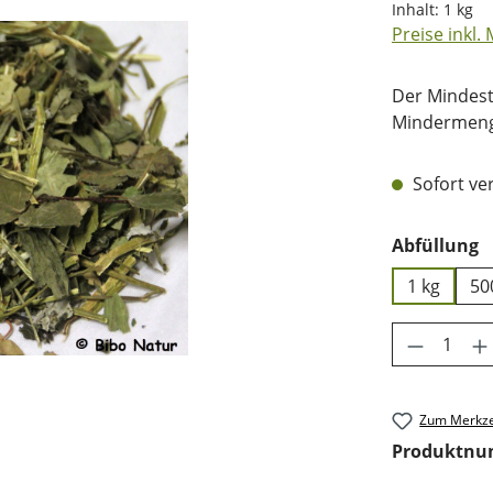
Inhalt:
1 kg
Preise inkl.
Der Mindest
Mindermenge
Sofort ver
a
Abfüllung
1 kg
50
Produkt 
Zum Merkze
Produktn