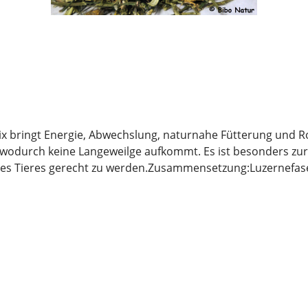
ix bringt Energie, Abwechslung, naturnahe Fütterung und 
wodurch keine Langeweilge aufkommt. Es ist besonders zur B
es Tieres gerecht zu werden.Zusammensetzung:Luzernefaser
illenblüten, Pfefferminzstiele, Oregano, Ringelblumenblüten
em Kauf noch lange haltbar bleiben, ist eine trockene und
en, damit die wertvollen Inhaltsstoffe lange erhalten bleibe