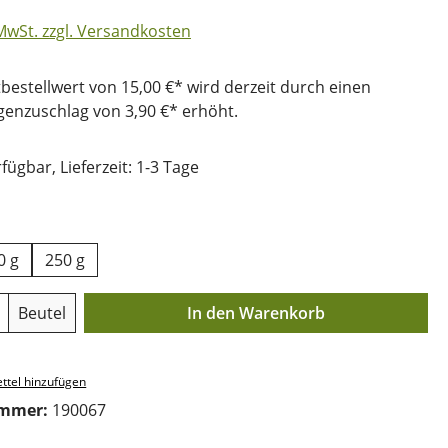
 MwSt. zzgl. Versandkosten
bestellwert von 15,00 €* wird derzeit durch einen
nzuschlag von 3,90 €* erhöht.
fügbar, Lieferzeit: 1-3 Tage
uswählen
0 g
250 g
Anzahl: Gib den gewünschten Wert ein o
Beutel
In den Warenkorb
ttel hinzufügen
ummer:
190067