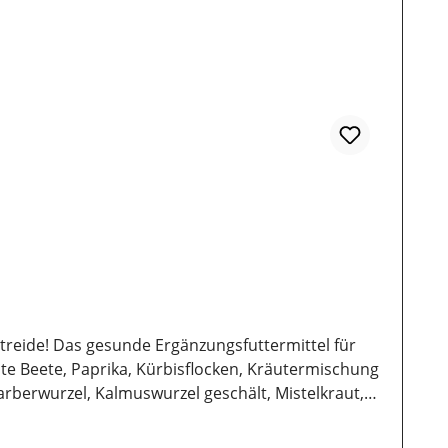
reide! Das gesunde Ergänzungsfuttermittel für
ote Beete, Paprika, Kürbisflocken, Kräutermischung
rberwurzel, Kalmuswurzel geschält, Mistelkraut,
0% Fettgehalt; 3,20% Rohasche
,5g pro kg Köpergewicht). Lagerung:Damit unsere