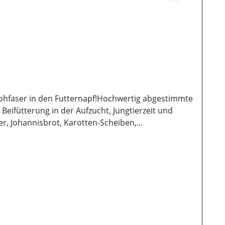
Rohfaser in den Futternapf!Hochwertig abgestimmte
eifütterung in der Aufzucht, Jungtierzeit und
, Johannisbrot, Karotten-Scheiben,
, Weidenrinde, Dinkel im Spelz,
 luftdichte Aufbewahrung wichtig. Ebenso sollten
n.