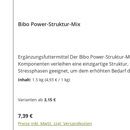
Bibo Power-Struktur-Mix
Ergänzungsfuttermittel Der Bibo Power-Struktur-M
Komponenten verleihen eine einzigartige Struktur, 
Stressphasen geeignet, um dem erhöhten Bedarf d
Gerstenflocken, Petersilienstiele, Apfelstücke, Kam
Inhalt:
1.5 kg
(4,93 € / 1 kg)
LeinoelLagerung:Damit unsere Produkte auch nach d
sie vor direkter Sonneneinstrahlung geschützt werd
Varianten ab
3,15 €
Regulärer Preis:
7,39 €
Preise inkl. MwSt. zzgl. Versandkosten