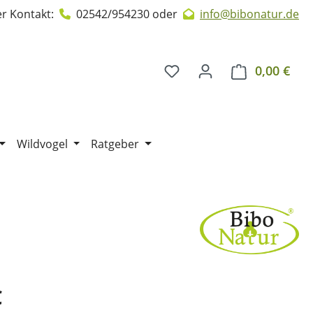
r Kontakt:
02542/954230
oder
info@bibonatur.de
0,00 €
Ware
Wildvogel
Ratgeber
€