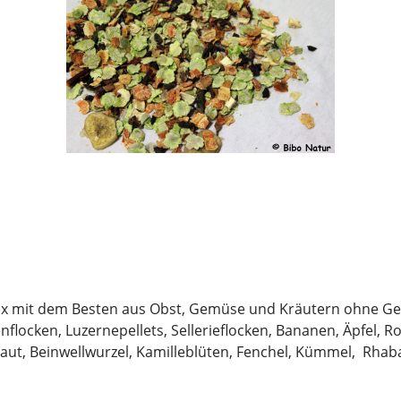
x mit dem Besten aus Obst, Gemüse und Kräutern ohne Get
locken, Luzernepellets, Sellerieflocken, Bananen, Äpfel, R
aut, Beinwellwurzel, Kamilleblüten, Fenchel, Kümmel, Rhaba
lytische Bestandteile:14,70% Protein; 8,90% Rohfaser; 1,5
bis zwei Teelöffel Trockengemüse Mix täglich pro Nager (1