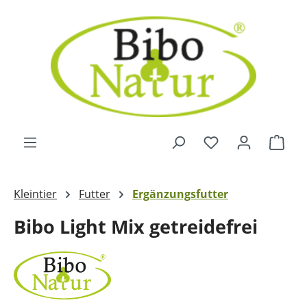
Zum Hauptinhalt springen
Ware
Kleintier
Futter
Ergänzungsfutter
Bibo Light Mix getreidefrei