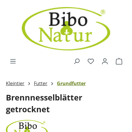
Zum Hauptinhalt springen
Ware
Kleintier
Futter
Grundfutter
Brennnesselblätter
getrocknet