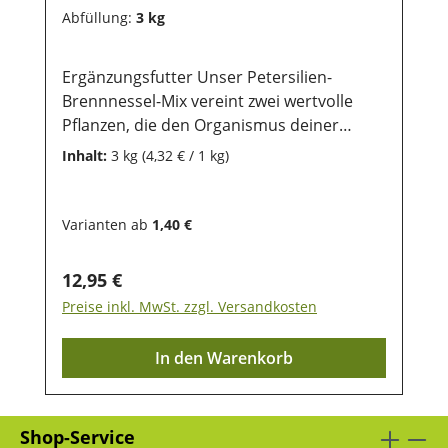
werden, damit die wertvollen Inhaltsstoffe
Abfüllung:
3 kg
lange erhalten bleiben.
Ergänzungsfutter Unser Petersilien-
Brennnessel-Mix vereint zwei wertvolle
Pflanzen, die den Organismus deiner
Nager auf natürliche Weise unterstützen.
Inhalt:
3 kg
(4,32 € / 1 kg)
Petersilie liefert wichtige Vitamine und regt
den Stoffwechsel an, während
Brennnessel für ihre entwässernde und
Varianten ab
1,40 €
reinigende Wirkung bekannt ist.
Zusammen fördern sie Vitalität,
Regulärer Preis:
12,95 €
Abwehrkräfte und ein gesundes
Preise inkl. MwSt. zzgl. Versandkosten
Gleichgewicht im Körper. Mit Petersilie &
Brennnessel – naturbelassen & schonend
In den Warenkorb
getrocknet Unterstützt Stoffwechsel und
Harnwege Reich an Vitaminen,
Mineralstoffen & sekundären
Shop-Service
Pflanzenstoffen Ideal zur täglichen