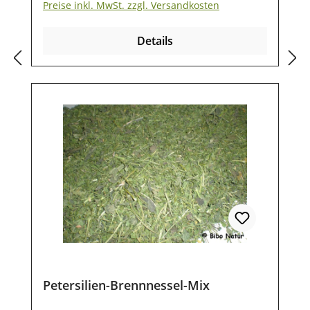
Preise inkl. MwSt. zzgl. Versandkosten
Inhaltsstoffe: Nesselgift mit Histaminen,
Eiweiß (22,6% Roheinweiß und 16,4%
Details
verdauliches Eiweiß),
Mineralien, Spurenelemente, Eisen,
Silicium, Magnesium, Kalzium, Stickstoff,
Phosphor, Vitamin A/C und einen hohen
Anteil von Kieselsäure.Bei Naturprodukten
ergeben sich übliche Schwankungen in
den Werten. Zusammensetzung: 100%
Brennnesselblätter, getrocknet
Fütterungsempfehlung
täglich:Großpferde: ca. 30 gPonys: ca.
15 g über das Futter geben
Lagerung:Damit unsere Produkte auch
nach dem Kauf noch lange haltbar bleiben,
ist eine trockene und luftdichte
Aufbewahrung wichtig. Ebenso sollten sie
Petersilien-Brennnessel-Mix
vor direkter Sonneneinstrahlung geschützt