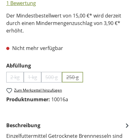
Durchschnittliche Bewertung von 5 von 5 Sternen
1 Bewertung
Der Mindestbestellwert von 15,00 €* wird derzeit
durch einen Mindermengenzuschlag von 3,90 €*
erhöht.
Nicht mehr verfügbar
auswählen
Abfüllung
2 kg
1 kg
500 g
250 g
(Diese Option ist zurzeit nicht verfügbar.)
(Diese Option ist zurzeit nicht verfügbar.)
(Diese Option ist zurzeit nicht verfügbar.)
(Diese Option ist zurzeit nicht v
Zum Merkzettel hinzufügen
Produktnummer:
10016a
Beschreibung
Einzelfuttermittel Getrocknete Brennnesseln sind