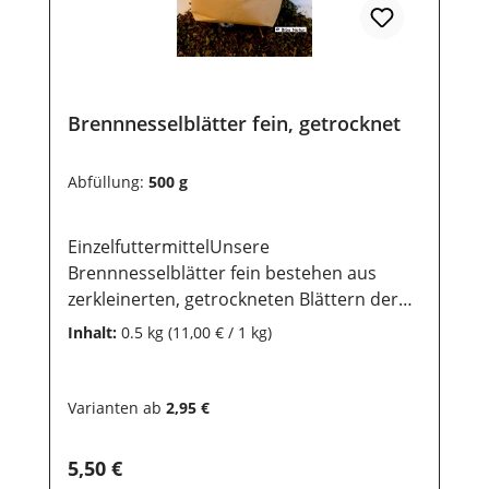
Brennnesselblätter fein, getrocknet
Abfüllung:
500 g
EinzelfuttermittelUnsere
Brennnesselblätter fein bestehen aus
zerkleinerten, getrockneten Blättern der
Pflanze. Die Brennnessel kann das
Inhalt:
0.5 kg
(11,00 € / 1 kg)
Immunsystem sowie die Harnwege und
den Stoffwechsel deines Pferdes
unterstützen. Es kann die Nierentätigkeit
Varianten ab
2,95 €
positiv beeinflussen. Dein Pferd wird es dir
mit Vitalität und einem gesunden
Regulärer Preis:
5,50 €
Erscheinungsbild danken.