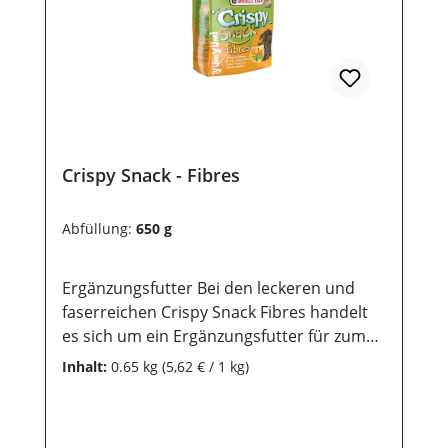
Crispy Snack - Fibres
Abfüllung:
650 g
Ergänzungsfutter Bei den leckeren und
faserreichen Crispy Snack Fibres handelt
es sich um ein Ergänzungsfutter für zum
Beispiel Kaninchen, Meerschweinchen,
Inhalt:
0.65 kg
(5,62 € / 1 kg)
Chinchillas und Degus. Mit schmackhaften
Luzerneringen, Gemüsehalbmonden und
Karottencrunch... echt YumYum! Eine