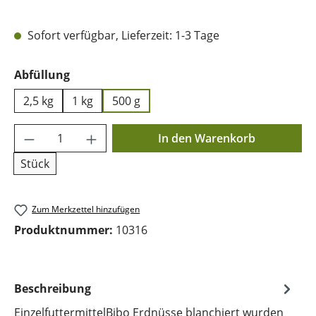
Sofort verfügbar, Lieferzeit: 1-3 Tage
auswählen
Abfüllung
2,5 kg
1 kg
500 g
Produkt Anzahl: Gib den gewünschten Wer
In den Warenkorb
Stück
Zum Merkzettel hinzufügen
Produktnummer:
10316
Beschreibung
EinzelfuttermittelBibo Erdnüsse blanchiert wurden