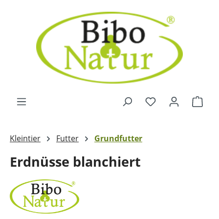
Zum Hauptinhalt springen
Ware
Kleintier
Futter
Grundfutter
Erdnüsse blanchiert