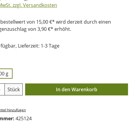
 MwSt. zzgl. Versandkosten
bestellwert von 15,00 €* wird derzeit durch einen
nzuschlag von 3,90 €* erhöht.
fügbar, Lieferzeit: 1-3 Tage
uswählen
00 g
Anzahl: Gib den gewünschten Wert ein o
Stück
In den Warenkorb
ttel hinzufügen
ummer:
425124