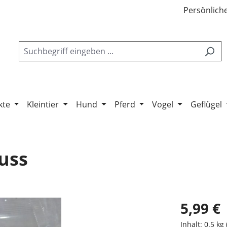
Persönliche
kte
Kleintier
Hund
Pferd
Vogel
Geflügel
auss
5,99 €
Inhalt:
0.5 kg