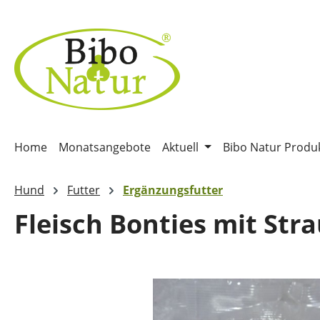
m Hauptinhalt springen
Zur Suche springen
Zur Hauptnavigation springen
Home
Monatsangebote
Aktuell
Bibo Natur Produ
Hund
Futter
Ergänzungsfutter
Fleisch Bonties mit Str
Bildergalerie überspringen