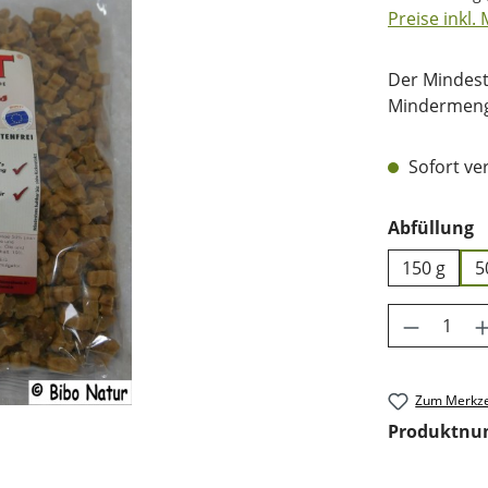
Preise inkl.
Der Mindest
Mindermenge
Sofort ver
a
Abfüllung
150 g
5
Produkt 
Zum Merkze
Produktn