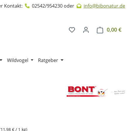
r Kontakt:
02542/954230
oder
info@bibonatur.de
0,00 €
Ware
Wildvogel
Ratgeber
(11,98 € / 1 kg)