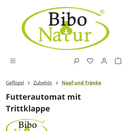
Zum Hauptinhalt springen
Ware
Geflügel
Zubehör
Napf und Tränke
Futterautomat mit
Trittklappe