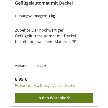
Geflügelautomat mit Deckel
Fassungsvermögen:
3 kg
Zubehör Der hochwertiger
Geflügelfutterautomat mit Deckel
besteht aus weichem Material (PP-
Copolymer) und sehr robust, sodass auch
das Material im Winter stark und flexibel
bleibt. Bei der Verwendung zum hängen
sollte der Geflügelautomat auf
Varianten ab
3,65 €
Rückenhöhe des Tieres angebracht
werden. Bei jungen Küken sollte jedoch
Regulärer Preis:
6,95 €
der Futterautomat auf dem Boden gesetzt
Preise inkl. MwSt. zzgl. Versandkosten
werden. Durch die besondere
Konstruktion des Grill wird das
In den Warenkorb
verschmutzen reduziert. Produktgröße:
für 3 kgfür 1 kg