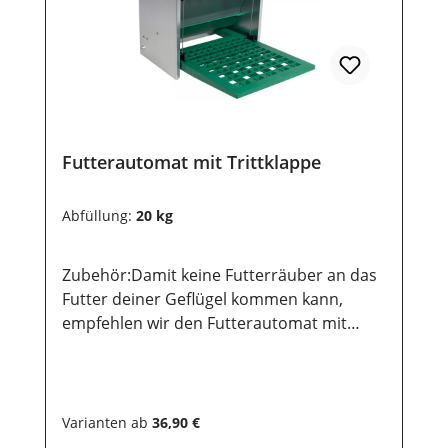
Futterautomat mit Trittklappe
Abfüllung:
20 kg
Zubehör:Damit keine Futterräuber an das
Futter deiner Geflügel kommen kann,
empfehlen wir den Futterautomat mit
Trittklappe. Der Automat ist aus
verzinktem Blech, fasst bis zu 12 oder 20
kg Futter und ist leicht zu befüllen. Nach
dem Befüllen wird der Deckel
Varianten ab
36,90 €
heruntergedrückt und der Deckel dichtet