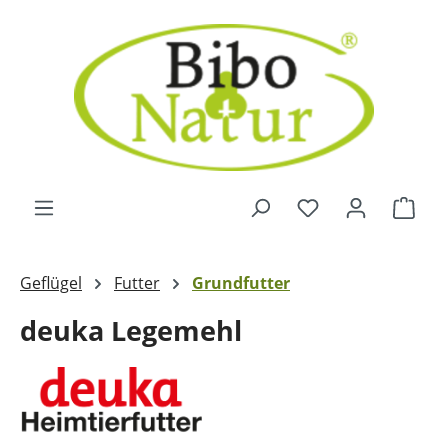
Zum Hauptinhalt springen
Ware
Geflügel
Futter
Grundfutter
deuka Legemehl