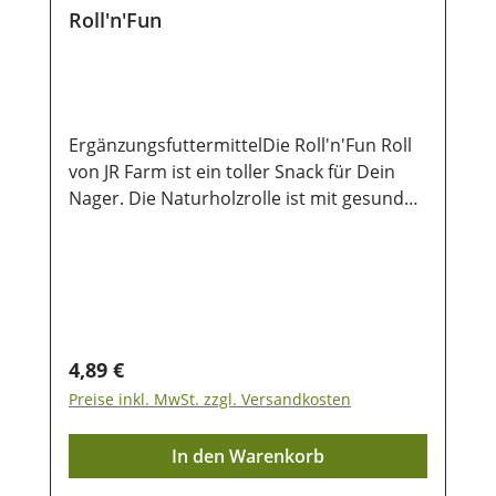
Roll'n'Fun
ErgänzungsfuttermittelDie Roll'n'Fun Roll
von JR Farm ist ein toller Snack für Dein
Nager. Die Naturholzrolle ist mit gesunden
Blüten und Kräutern gefüllt und bietet
somit einen optimalen Knabberspaß.
Durch die Haken an der Rolle kann sie
prima am Käfit befestigt
werden. Zusammesetzung: Laubholz,
Petersilie, rote und gelbe Hirse,
Regulärer Preis:
4,89 €
Maisflocken, Ringelblume, Rosenblüten
Preise inkl. MwSt. zzgl. Versandkosten
In den Warenkorb