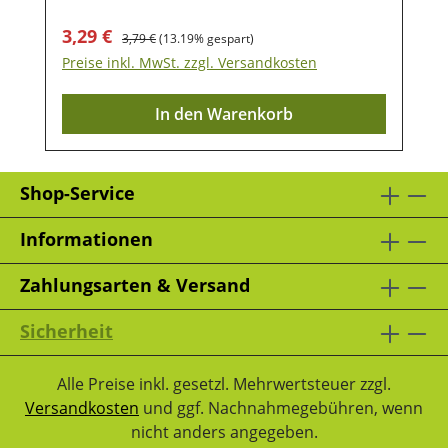
Zusammensetzung:Karotten (29,6%), rote
Hirse, Maisflocken, Stärke, Petersilie,
Verkaufspreis:
Regulärer Preis:
3,29 €
3,79 €
(13.19% gespart)
Löwenzahn, Fenchel (4,2%) Analytische
Preise inkl. MwSt. zzgl. Versandkosten
Bestandteile:Rohfaser: 14,8%; Protein:
9,5%; Rohasche: 4,8%; Fettgehalt: 3,4%
In den Warenkorb
Shop-Service
Informationen
Zahlungsarten & Versand
Sicherheit
Alle Preise inkl. gesetzl. Mehrwertsteuer zzgl.
Versandkosten
und ggf. Nachnahmegebühren, wenn
nicht anders angegeben.