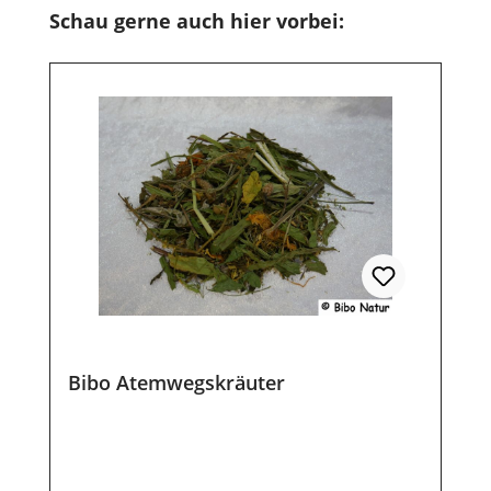
Produktgalerie überspringen
Schau gerne auch hier vorbei:
Bibo Atemwegskräuter