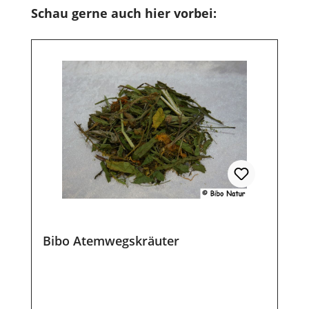
Produktgalerie überspringen
Schau gerne auch hier vorbei:
Bibo Atemwegskräuter