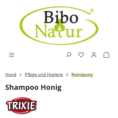
Zum Hauptinhalt springen
Ware
Hund
Pflege und Hygiene
Reinigung
Shampoo Honig