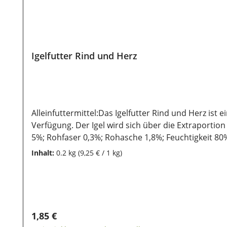
Igelfutter Rind und Herz
Alleinfuttermittel:Das Igelfutter Rind und Herz ist 
Verfügung. Der Igel wird sich über die Extraporti
5%; Rohfaser 0,3%; Rohasche 1,8%; Feuchtigkeit 
Lagerung:Damit unsere Produkte auch nach dem Kauf
Inhalt:
0.2 kg
(9,25 € / 1 kg)
direkter Sonneneinstrahlung geschützt werden, dami
Regulärer Preis:
1,85 €