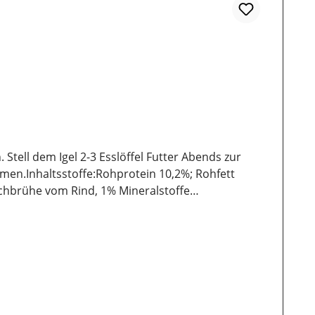
 Stell dem Igel 2-3 Esslöffel Futter Abends zur
men.Inhaltsstoffe:Rohprotein 10,2%; Rohfett
chbrühe vom Rind, 1% Mineralstoffe
hte Aufbewahrung wichtig. Ebenso sollten sie vor