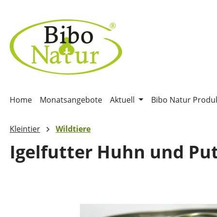
m Hauptinhalt springen
Zur Suche springen
Zur Hauptnavigation springen
Home
Monatsangebote
Aktuell
Bibo Natur Produ
Kleintier
Wildtiere
Igelfutter Huhn und Pu
Bildergalerie überspringen