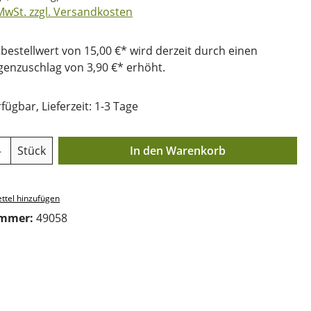
 MwSt. zzgl. Versandkosten
bestellwert von 15,00 €* wird derzeit durch einen
nzuschlag von 3,90 €* erhöht.
fügbar, Lieferzeit: 1-3 Tage
Anzahl: Gib den gewünschten Wert ein o
Stück
In den Warenkorb
ttel hinzufügen
ummer:
49058