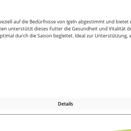
t speziell auf die Bedürfnisse von Igeln abgestimmt und bie
dieses Futter die Gesundheit und Vitalität der Tiere. Mit Iggy Rock bietest du
optimal durch die Saison begleitet. Ideal zur Unterstützun
uch, Sojaöl, Shrimps 10%, Sojaflocken, Haferflocken, Mai
altsstoffe: Rohprotein 16,9%, Rohfaser 15,7%, Rohfett 3,8%
 eine trockene und luftdichte Aufbewahrung wichtig. Ebenso
e lange erhalten bleiben.
Details