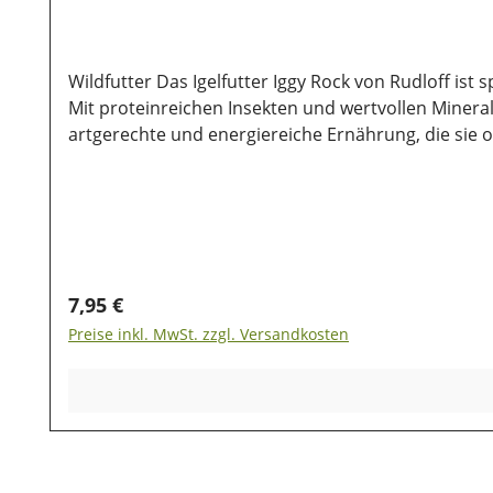
Wildfutter Das Igelfutter Iggy Rock von Rudloff is
Mit proteinreichen Insekten und wertvollen Mineralien unterstützt 
artgerechte und energiereiche Ernährung, die sie 
wird. Proteinreiches Igelfutter mit Insekten Mit wertvollen Mineralien für gesunde Tiere Natürliche Zusammensetzung ohne künstliche Zusätze
Zusammensetzung: Trockenfleisch 22,5%, Erdnussbr
Insekten 3%, Trockenei, Mineralstoffe, Kräuter Inh
auch nach dem Kauf noch lange haltbar bleiben, ist
geschützt werden, damit die wertvollen Inhaltsstoff
Regulärer Preis:
7,95 €
Preise inkl. MwSt. zzgl. Versandkosten