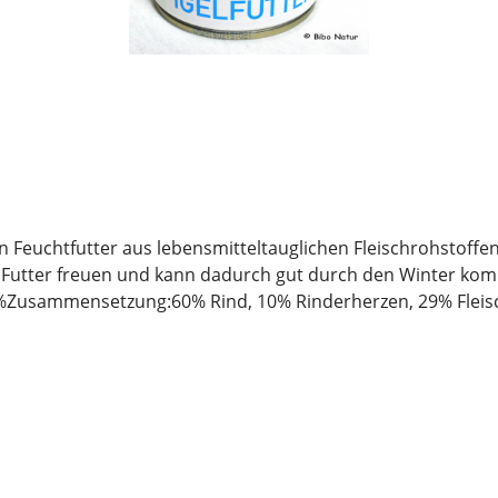
ein Feuchtfutter aus lebensmitteltauglichen Fleischrohstoffen.
on Futter freuen und kann dadurch gut durch den Winter kom
80%Zusammensetzung:60% Rind, 10% Rinderherzen, 29% Fleis
 noch lange haltbar bleiben, ist eine trockene und luftdic
t die wertvollen Inhaltsstoffe lange erhalten bleiben.