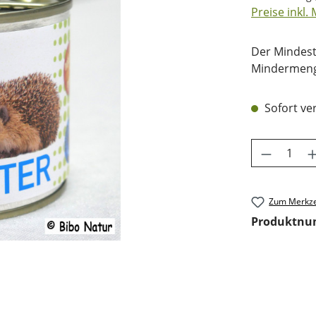
Preise inkl.
Der Mindest
Mindermenge
Sofort ver
Produkt 
Zum Merkze
Produktn