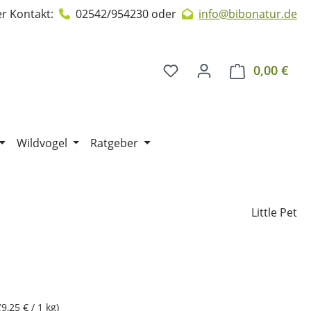
r Kontakt:
02542/954230
oder
info@bibonatur.de
0,00 €
Ware
Wildvogel
Ratgeber
Little Pet
(9,25 € / 1 kg)