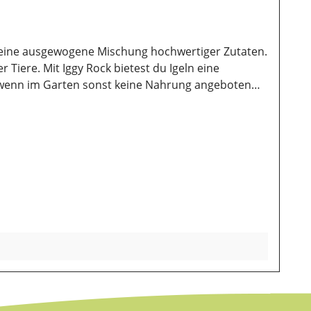
tet eine ausgewogene Mischung hochwertiger Zutaten.
 Igeln eine
g, wenn im Garten sonst keine Nahrung angeboten
smehl aufgeschlossen, Weizenmehl aufgeschlossen,
, Rohasche 5,5% Lagerung: Damit unsere Produkte
 sollten sie vor direkter Sonneneinstrahlung