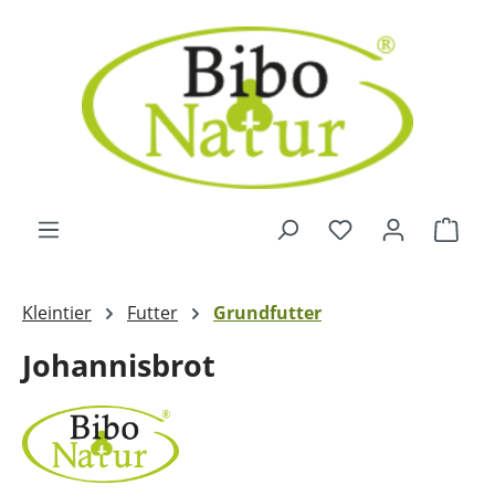
Zum Hauptinhalt springen
Ware
Kleintier
Futter
Grundfutter
Johannisbrot