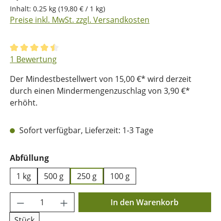
Inhalt:
0.25 kg
(19,80 € / 1 kg)
Preise inkl. MwSt. zzgl. Versandkosten
Durchschnittliche Bewertung von 4.5 von 5 Sternen
1 Bewertung
Der Mindestbestellwert von 15,00 €* wird derzeit
durch einen Mindermengenzuschlag von 3,90 €*
erhöht.
Sofort verfügbar, Lieferzeit: 1-3 Tage
auswählen
Abfüllung
1 kg
500 g
250 g
100 g
Produkt Anzahl: Gib den gewünschten Wer
In den Warenkorb
Stück