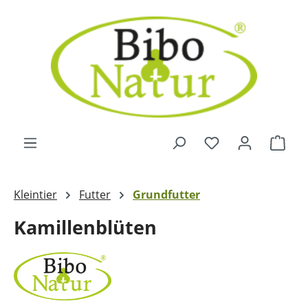
Zum Hauptinhalt springen
Ware
Kleintier
Futter
Grundfutter
Kamillenblüten