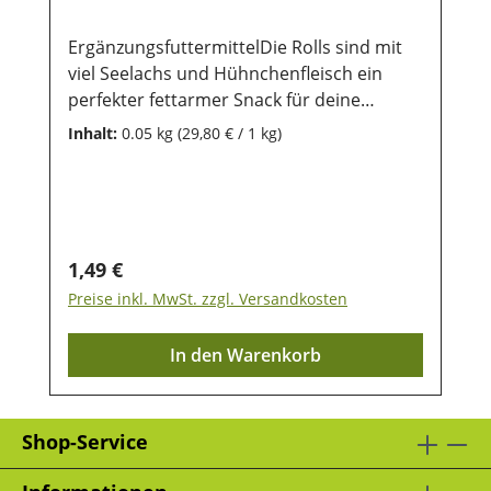
ErgänzungsfuttermittelDie Rolls sind mit
viel Seelachs und Hühnchenfleisch ein
perfekter fettarmer Snack für deine
Katze. Zusammensetzung: 65% Hühnchen;
Inhalt:
0.05 kg
(29,80 € / 1 kg)
18% Seelachs; Glycerin; Sojaprotein,
Kartoffelstärke, Sorbitol, SalzAnalytische
Bestandteile: 31% Rohprotein; 3,5%
Fettgehalt; 3% Rohasche; 1% Rohfaser;
28% FeuchtegehaltLagerung: Damit unsere
Regulärer Preis:
1,49 €
Produkte auch nach dem Kauf noch lange
Preise inkl. MwSt. zzgl. Versandkosten
haltbar bleiben, ist eine trockene und
luftdichte Aufbewahrung wichtig. Ebenso
In den Warenkorb
sollten sie vor direkter
Sonneneinstrahlung geschützt werden,
damit die wertvollen Inhaltsstoffe lange
Shop-Service
erhalten bleiben.