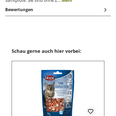
Samtpfote. Sie sind ohne Z…
Mehr
Bewertungen
Produktgalerie überspringen
Schau gerne auch hier vorbei: