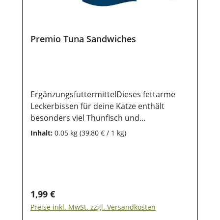
Premio Tuna Sandwiches
ErgänzungsfuttermittelDieses fettarme
Leckerbissen für deine Katze enthält
besonders viel Thunfisch und
Hühnchenfleisch. Durch die
Inhalt:
0.05 kg
(39,80 € / 1 kg)
wiederverschließbare Verpackung bleiben
damit die Snacks besonders lange
frisch. Zusammensetzung: 35% Thunfisch;
30% Hühnchen, 18% Seelachs,
Kartoffelstärke, Glycerin, Sorbitol,
Regulärer Preis:
1,99 €
pflanzliche Eiweißextrakte,
Preise inkl. MwSt. zzgl. Versandkosten
NatriumchloridAnalytische