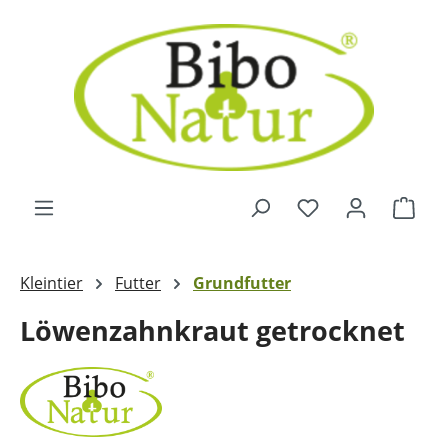
Zum Hauptinhalt springen
Ware
Kleintier
Futter
Grundfutter
Löwenzahnkraut getrocknet