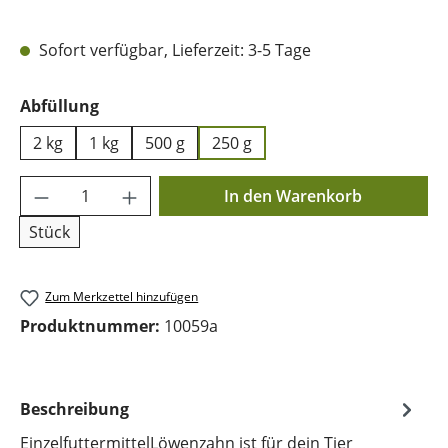
Sofort verfügbar, Lieferzeit: 3-5 Tage
auswählen
Abfüllung
2 kg
1 kg
500 g
250 g
Produkt Anzahl: Gib den gewünschten Wer
In den Warenkorb
Stück
Zum Merkzettel hinzufügen
Produktnummer:
10059a
Beschreibung
EinzelfuttermittelLöwenzahn ist für dein Tier