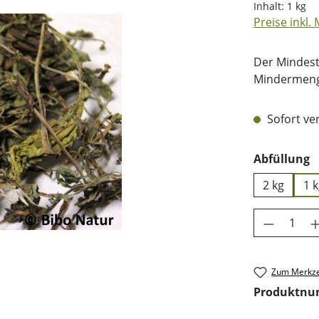
Inhalt:
1 kg
Preise inkl.
Der Mindest
Mindermenge
Sofort ver
a
Abfüllung
2 kg
1 
Produkt 
Zum Merkze
Produktn