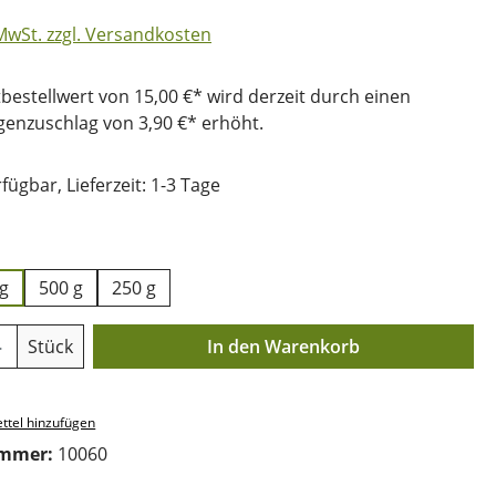
 MwSt. zzgl. Versandkosten
bestellwert von 15,00 €* wird derzeit durch einen
nzuschlag von 3,90 €* erhöht.
fügbar, Lieferzeit: 1-3 Tage
uswählen
kg
500 g
250 g
Anzahl: Gib den gewünschten Wert ein o
Stück
In den Warenkorb
ttel hinzufügen
ummer:
10060