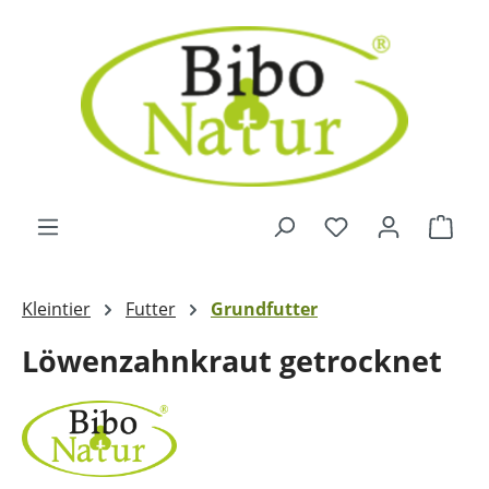
Zum Hauptinhalt springen
Ware
Kleintier
Futter
Grundfutter
Löwenzahnkraut getrocknet