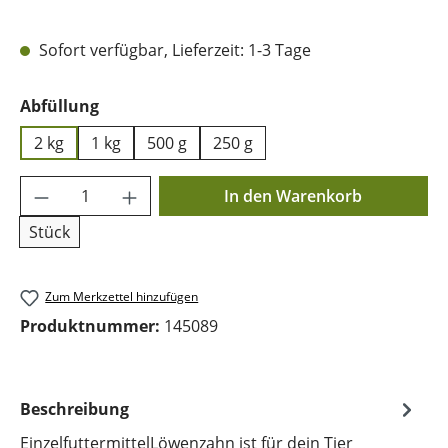
Sofort verfügbar, Lieferzeit: 1-3 Tage
auswählen
Abfüllung
2 kg
1 kg
500 g
250 g
Produkt Anzahl: Gib den gewünschten Wer
In den Warenkorb
Stück
Zum Merkzettel hinzufügen
Produktnummer:
145089
Beschreibung
EinzelfuttermittelLöwenzahn ist für dein Tier