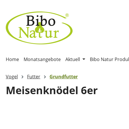
m Hauptinhalt springen
Zur Suche springen
Zur Hauptnavigation springen
Home
Monatsangebote
Aktuell
Bibo Natur Produ
Vogel
Futter
Grundfutter
Meisenknödel 6er
Bildergalerie überspringen