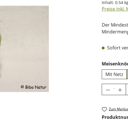
Inhalt:
0.54 k
Preise inkl.
Der Mindest
Mindermenge
Sofort ver
Meisenknö
Mit Netz
Produkt 
Zum Merkze
Produktn