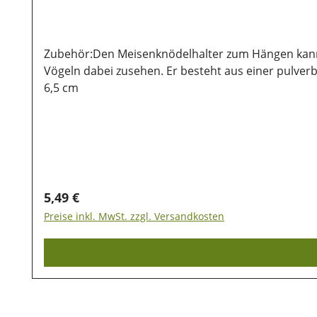
Zubehör:Den Meisenknödelhalter zum Hängen kannst
Vögeln dabei zusehen. Er besteht aus einer pulve
6,5 cm
Regulärer Preis:
5,49 €
Preise inkl. MwSt. zzgl. Versandkosten