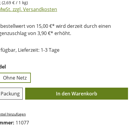
g
(2,69 € / 1 kg)
 MwSt. zzgl. Versandkosten
bestellwert von 15,00 €* wird derzeit durch einen
nzuschlag von 3,90 €* erhöht.
fügbar, Lieferzeit: 1-3 Tage
auswählen
del
Ohne Netz
Anzahl: Gib den gewünschten Wert ein o
Packung
In den Warenkorb
ttel hinzufügen
ummer:
11077