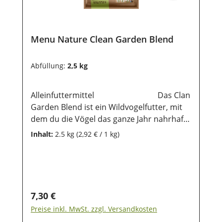
Menu Nature Clean Garden Blend
Abfüllung:
2,5 kg
Alleinfuttermittel Das Clan
Garden Blend ist ein Wildvogelfutter, mit
dem du die Vögel das ganze Jahr nahrhaft
und artgerecht versorgen kannst. Es ist
Inhalt:
2.5 kg
(2,92 € / 1 kg)
eine Mischung für jeden Tag aus
augesuchten Samen ohne Schale, dadurch
hast du keine Rückstände von
Samenschalen auf deinem Rasen oder
Terrasse. Es wird dir ein Vergnügen
Regulärer Preis:
7,30 €
bereiten, die Vögel in deinem Garten zu
Preise inkl. MwSt. zzgl. Versandkosten
beobachten.Damit du dir keine schädliche