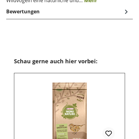
Wildvögeln eine natürliche und…
Mehr
Bewertungen
Produktgalerie überspringen
Schau gerne auch hier vorbei: