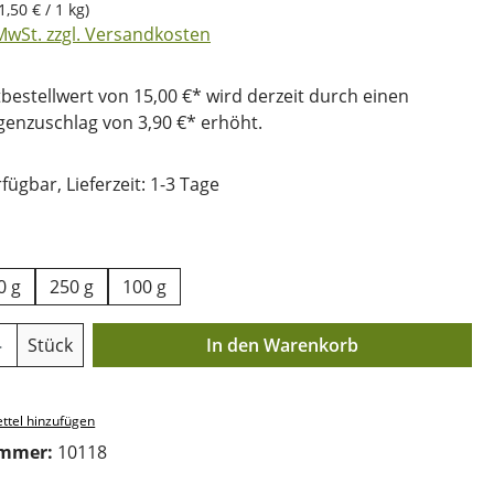
1,50 € / 1 kg)
 MwSt. zzgl. Versandkosten
bestellwert von 15,00 €* wird derzeit durch einen
nzuschlag von 3,90 €* erhöht.
fügbar, Lieferzeit: 1-3 Tage
uswählen
0 g
250 g
100 g
Anzahl: Gib den gewünschten Wert ein o
Stück
In den Warenkorb
ttel hinzufügen
ummer:
10118