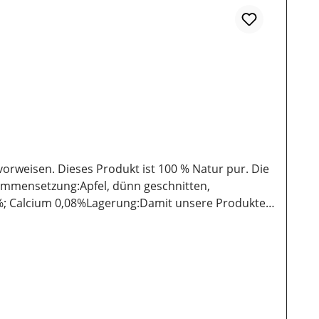
vorweisen. Dieses Produkt ist 100 % Natur pur. Die
ammensetzung:Apfel, dünn geschnitten,
,6%; Calcium 0,08%Lagerung:Damit unsere Produkte
sollten sie vor direkter