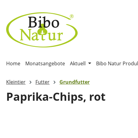
m Hauptinhalt springen
Zur Suche springen
Zur Hauptnavigation springen
Home
Monatsangebote
Aktuell
Bibo Natur Produ
Kleintier
Futter
Grundfutter
Paprika-Chips, rot
Bildergalerie überspringen