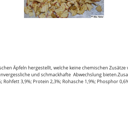
ischen Äpfeln hergestellt, welche keine chemischen Zusätze 
 unvergessliche und schmackhafte Abwechslung bieten.Zus
7%; Rohfett 3,9%; Protein 2,3%; Rohasche 1,9%; Phosphor 0
 eine trockene und luftdichte Aufbewahrung wichtig. Ebenso 
rtvollen Inhaltsstoffe lange erhalten bleiben.