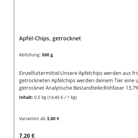
Apfel-Chips, getrocknet
Abfüllung:
500 g
Einzelfuttermittel:Unsere Apfelchips werden aus fr
getrockneten Apfelchips werden deinem Tier eine
getrocknet Analytische Bestandteile:Rohfaser 13,
auch nach dem Kauf noch lange haltbar bleiben, ist
Inhalt:
0.5 kg
(14,40 € / 1 kg)
Sonneneinstrahlung geschützt werden, damit die we
Varianten ab
3,80 €
Regulärer Preis:
7,20 €