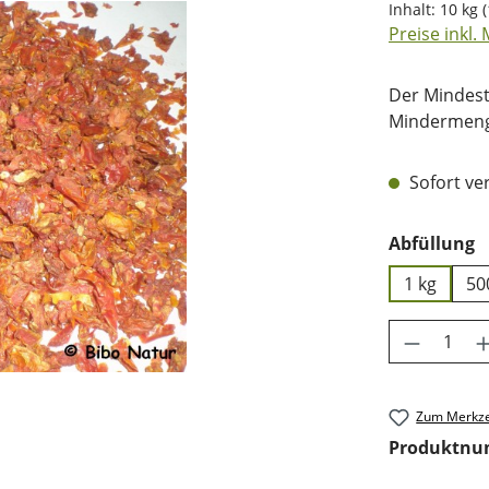
Inhalt:
10 kg
(
Preise inkl.
Der Mindest
Mindermenge
Sofort ver
a
Abfüllung
1 kg
50
Produkt 
Zum Merkze
Produktn