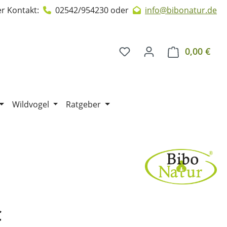
r Kontakt:
02542/954230
oder
info@bibonatur.de
0,00 €
Ware
Wildvogel
Ratgeber
€