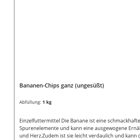
Bananen-Chips ganz (ungesüßt)
Abfüllung:
1 kg
Einzelfuttermittel Die Banane ist eine schmackhafte, natürliche Belohnung für viele Tiere. Sie enthält von Natur aus viele Vitamine sowie Mineralstoffe und
Spurenelemente und kann eine ausgewogene Ernähr
und Herz.Zudem ist sie leicht verdaulich und kann die Verdauung fördern