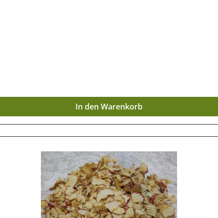
 ausgewogenen Zusammensetzung kann die Banane den Mage
(Kalium, Magnesium, Phosphor, Calcium, Natrium),
säure, Biotin, Spurenelemente (Eisen, Fluor, Jod, Zink, Kupfer, Mangan) 
In den Warenkorb