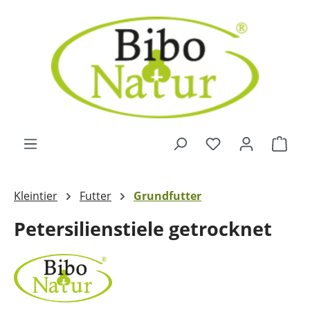
Zum Hauptinhalt springen
Ware
Kleintier
Futter
Grundfutter
Petersilienstiele getrocknet