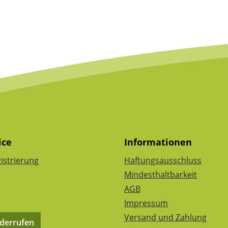
ice
Informationen
istrierung
Haftungsausschluss
Mindesthaltbarkeit
AGB
Impressum
Versand und Zahlung
iderrufen