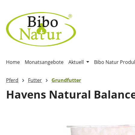
m Hauptinhalt springen
Zur Suche springen
Zur Hauptnavigation springen
Home
Monatsangebote
Aktuell
Bibo Natur Produ
Pferd
Futter
Grundfutter
Havens Natural Balanc
Bildergalerie überspringen