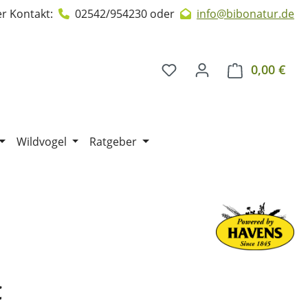
r Kontakt:
02542/954230
oder
info@bibonatur.de
0,00 €
Ware
Wildvogel
Ratgeber
€