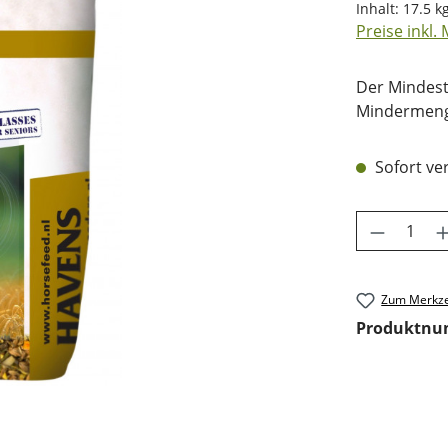
Inhalt:
17.5 k
Preise inkl.
Der Mindest
Mindermenge
Sofort ver
Produkt 
Zum Merkze
Produktn