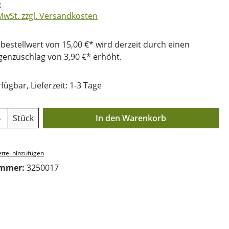
g
 MwSt. zzgl. Versandkosten
bestellwert von 15,00 €* wird derzeit durch einen
nzuschlag von 3,90 €* erhöht.
fügbar, Lieferzeit: 1-3 Tage
Anzahl: Gib den gewünschten Wert ein o
Stück
In den Warenkorb
ttel hinzufügen
ummer:
3250017