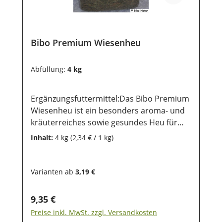
Bibo Premium Wiesenheu
Abfüllung:
4 kg
Ergänzungsfuttermittel:Das Bibo Premium
Wiesenheu ist ein besonders aroma- und
kräuterreiches sowie gesundes Heu für
deine Kaninchen und Nager. Es ist ein
Inhalt:
4 kg
(2,34 € / 1 kg)
wohlriechender Leckerbissen und eine
willkommene Abwechslung auf dem
Speiseplan deines Tieres. Durch
Varianten ab
3,19 €
den optimalen Rohfaseranteil kann der
Abrieb bei den Zähnen unterstützt und der
Regulärer Preis:
9,35 €
Darm in Schwung gehalten werden. Stell
Preise inkl. MwSt. zzgl. Versandkosten
Deinem kleinen Liebling immer genügend