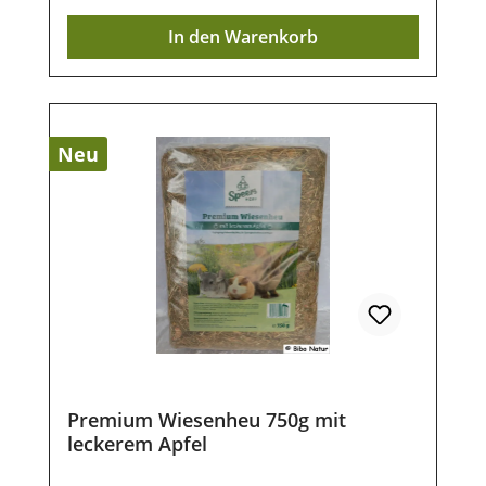
NagerZusammensetzung:PremiumheuKar
Geschmack erhalten bleiben.Die
In den Warenkorb
otte 4%Fütterungsempfehlung:Täglich in
enthaltenen Kräuter sind appetitanregend
unbegrenzter Menge als Grundfutter zur
sowie reich an Mineral- und Ballaststoffen,
freien Aufnahme anbieten. Das
Vitaminen und natürlichen ätherischen
Gartengemüse dient als schmackhafte und
Ölen. Das rohfaserreiche Heu unterstützt
wertvolle Ergänzung. Frisches Trinkwasser
den natürlichen Zahnabrieb und fördert
Neu
sollte jederzeit zur Verfügung
eine normale Verdauung.Die sorgfältig
stehen.Analytische Bestandteile:Rohfaser:
ausgewählte Kräutermischung mit
26,1%Rohprotein: 11,2 %Lagerung:Kühl,
Brennnessel, Dill, Echinacea, Hafergrün,
trocken und lichtgeschützt lagern.
Weizengrün, Luzerne, Möhrenkraut,
Spitzwegerich, Pfefferminze und Kamille
sorgt für eine schmackhafte Abwechslung
und eine hohe Akzeptanz.Hochwertiges
Premium Wiesenheu von saftigen
MarschwiesenMit 6 % ausgewählten
KräuternSchonend getrocknet und
Premium Wiesenheu 750g mit
entstaubtReich an Rohfasern, Mineral- und
leckerem Apfel
BallaststoffenUnterstützt die natürliche