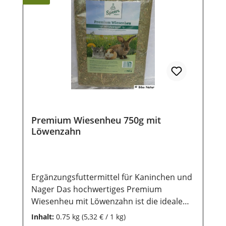
Heu und Wasser zur Verfügung Der
fruchtige Anteil von 5 % Apfel sorgt für
eine besonders hohe Akzeptanz und
macht das Heu zu einer schmackhaften
Abwechslung im Speiseplan. Äpfel
enthalten leicht verdauliches Pektin und
natürliche Ballaststoffe, die eine normale
Verdauung unterstützen und den Appetit
anregen können. Gleichzeitig eignet sich
Apfel als calciumarme Ergänzung für Tiere,
Premium Wiesenheu 750g mit
die zu Blasensteinen oder
Löwenzahn
Harnwegsproblemen neigen.Das
rohfaserreiche Wiesenheu unterstützt den
natürlichen Zahnabrieb und fördert eine
gesunde Verdauung – unverzichtbar für
Ergänzungsfuttermittel für Kaninchen und
das Wohlbefinden von Kaninchen und
Nager Das hochwertiges Premium
Nagern.Hochwertiges Premium
Wiesenheu mit Löwenzahn ist die ideale
Wiesenheu von saftigen MarschwiesenMit
Grundlage für eine artgerechte Ernährung
Inhalt:
0.75 kg
(5,32 € / 1 kg)
5 % leckeren ApfelstückenSchonend
von Kaninchen, Meerschweinchen und