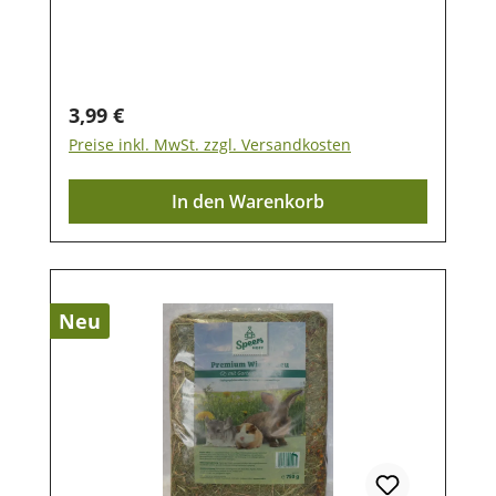
vielen weiteren Nagern. Die sorgfältig
ausgewählten Gräser und natürlichen
Kräuter stammen von saftigen
Marschwiesen und werden besonders
Regulärer Preis:
3,99 €
schonend getrocknet sowie entstaubt.
Preise inkl. MwSt. zzgl. Versandkosten
Dadurch bleiben wertvolle Nährstoffe, der
natürliche Duft und der aromatische
In den Warenkorb
Geschmack bestmöglich erhalten. Durch
den optimalen Rohfaseranteil kann der
Abrieb bei den Zähnen unterstützt und der
Darm in Schwung gehalten werden. Stell
Deinem kleinen Liebling immer genügend
Neu
Heu und Wasser zur Verfügung Der
aromatisch duftende Anteil von 4 %
Blütenblättern sorgt für eine besonders
hohe Akzeptanz und macht das Heu zu
einer schmackhaften Abwechslung im
Speiseplan. Die aromatischen