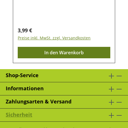
getrocknet und entstaubtReich an
vielen weiteren Nagern. Die Gräser und
natürlichen Rohfasern und
natürlichen Kräuter von saftigen
MineralstoffenUnterstützt die normale
Marschwiesen werden besonders
Verdauung und den ZahnabriebHohe
schonend getrocknet und entstaubt,
Regulärer Preis:
3,99 €
Akzeptanz durch fruchtigen ApfelIdeal für
wodurch wertvolle Nährstoffe, der
Preise inkl. MwSt. zzgl. Versandkosten
Kaninchen, Meerschweinchen und viele
natürliche Duft und der aromatische
weitere
Geschmack erhalten bleiben.Das
In den Warenkorb
NagerZusammensetzung:PremiumheuApf
rohfaserreiche Heu ist reich an Mineral-
el (5 %)Fütterungsempfehlung:Täglich in
und Ballaststoffen und unterstützt den
unbegrenzter Menge als Grundfutter zur
natürlichen Zahnabrieb sowie eine
freien Aufnahme anbieten. Frisches
Shop-Service
normale Verdauung. Der schmackhafte
Trinkwasser sollte jederzeit zur Verfügung
Löwenzahn ist besonders beliebt bei
stehen.Analytische Bestandteile:Rohfaser:
Informationen
Kaninchen und Nagern und überzeugt
26,5 %Rohprotein: 11,2 %Lagerung:Kühl,
durch seinen aromatischen Geschmack.
Zahlungsarten & Versand
trocken und lichtgeschützt lagern.
Die enthaltenen natürlichen Bitterstoffe
können den Appetit anregen, während der
Sicherheit
hohe Gehalt an Vitaminen, Eiweiß und
Calcium eine wertvolle Ergänzung der