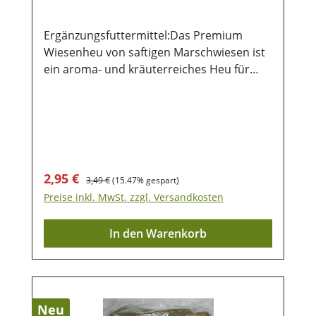
Ergänzungsfuttermittel:Das Premium
Wiesenheu von saftigen Marschwiesen ist
ein aroma- und kräuterreiches Heu für
deine Kaninchen und Nager. Es ist Vitamin-
und Ballaststoffreich und hat einen hohen
Nährwert . Das Heu ist ein wohlriechender
Leckerbissen und eine willkommene
Abwechslung auf dem Speiseplan deines
Tieres. Durch den optimalen
Verkaufspreis:
Regulärer Preis:
2,95 €
3,49 €
(15.47% gespart)
Rohfaseranteil kann der Abrieb bei den
Preise inkl. MwSt. zzgl. Versandkosten
Zähnen unterstützt und der Darm in
Schwung gehalten werden. Stell Deinem
In den Warenkorb
kleinen Liebling immer genügend Heu und
Wasser zur Verfügung- natürliches
Produkt- schonend getrocknet- entstaubt
und staubarmZusammensetzung: 100%
Wiesengras getrocknet Analytische
Neu