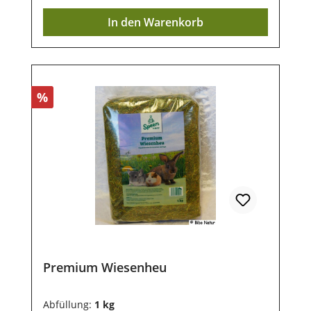
Heu und Wasser zur Verfügung-
In den Warenkorb
natürliches Produkt- optimal gelagert und
schonend Sonnen getrocknet- entstaubt
und staubarm- hygienisch, locker verpackt
und komfortabel
entnehmbarZusammensetzung: 100%
Rabatt
%
Wiesengras getrocknet Lagerung: Damit
unsere Produkte auch nach dem Kauf
noch lange haltbar bleiben, ist eine
trockene und luftdichte Aufbewahrung
wichtig. Ebenso sollten sie vor direkter
Sonneneinstrahlung geschützt werden,
damit die wertvollen Inhaltsstoffe nicht
verloren gehen.Die 4 kg Abfüllung muss
aufgrund des Volumens auf 3 Stück pro
Paket begrenzt, verpackt und versendt
Premium Wiesenheu
werden. Wir danken für dein Verständnis.
Abfüllung:
1 kg