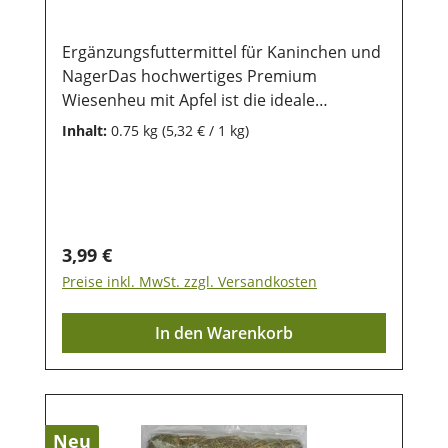
Verdauung und den ZahnabriebIdeal für
Kaninchen, Meerschweinchen und viele
weitere
Ergänzungsfuttermittel für Kaninchen und
NagerZusammensetzung:PremiumheuKrä
NagerDas hochwertiges Premium
uter 6% (Brennnessel, Dill, Echinacea,
Wiesenheu mit Apfel ist die ideale
Hafergrün, Weizengrün, Luzerne,
Grundlage für eine artgerechte Ernährung
Inhalt:
0.75 kg
(5,32 € / 1 kg)
Möhrenkraut, Spitzwegerich, Pfefferminze,
von Kaninchen, Meerschweinchen sowie
Kamille)Fütterungsempfehlung:Täglich in
vielen weiteren Nagern. Die sorgfältig
unbegrenzter Menge als Grundfutter zur
ausgewählten Gräser und natürlichen
freien Aufnahme anbieten. Das
Kräuter stammen von saftigen
Gartengemüse dient als schmackhafte und
Marschwiesen und werden besonders
Regulärer Preis:
3,99 €
wertvolle Ergänzung. Frisches Trinkwasser
schonend getrocknet sowie entstaubt.
Preise inkl. MwSt. zzgl. Versandkosten
sollte jederzeit zur Verfügung
Dadurch bleiben wertvolle Nährstoffe, der
stehen.Analytische Bestandteile:Rohfaser:
natürliche Duft und der aromatische
In den Warenkorb
27,7%Rohprotein: 11,9 %Lagerung:Kühl,
Geschmack bestmöglich erhalten. Durch
trocken und lichtgeschützt lagern.
den optimalen Rohfaseranteil kann der
Abrieb bei den Zähnen unterstützt und der
Darm in Schwung gehalten werden. Stell
Deinem kleinen Liebling immer genügend
Neu