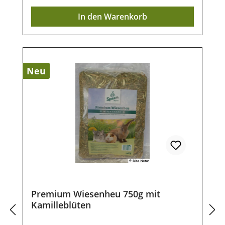
Meerschweinchen und viele weitere
Nährstoffe, der natürliche Duft und der
In den Warenkorb
NagerZusammensetzung:Premiumheu
aromatische Geschmack bestmöglich
Blüten 4% (Ringelblume, Rosenblüte,
erhalten.Das rohfaserreiche Wiesenheu
Kornblume,
unterstützt den natürlichen Zahnabrieb
Sonnenblume)Fütterungsempfehlung:Tägli
und fördert eine gesunde Verdauung –
ch in unbegrenzter Menge als Grundfutter
eine unverzichtbare Grundlage für das
Neu
zur freien Aufnahme anbieten. Frisches
Wohlbefinden von Kaninchen und Nagern.
Trinkwasser sollte jederzeit zur Verfügung
Stelle Deinem kleinen Liebling jederzeit
stehen.Analytische Bestandteile:Rohfaser:
ausreichend Heu und frisches Wasser zur
27,3 %Rohprotein: 11,7 %Lagerung:Kühl,
Verfügung.Der Anteil von 3 %
trocken und lichtgeschützt lagern.
ausgewähltem Gartengemüse sorgt für
eine besonders hohe Akzeptanz und bietet
eine schmackhafte Abwechslung im
Speiseplan. Rote Bete, Paprika und Kürbis
sind reich an wertvollen Vitaminen, wie
beispielsweise Vitamin A, sowie
Premium Wiesenheu 750g mit
natürlichen Ballaststoffen. Der hohe
Kamilleblüten
Pektingehalt unterstützt die normale
Verdauung und macht das Heu zu einer