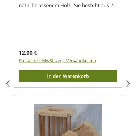
naturbelassenem Holz. Sie besteht aus 2
Seitenteile und dazwischengearbeiteten
Querverstrebungen mit Holzstäben. Sie ist
leicht von oben zu befüllen und schön
anzusehen. Es gibt die Heuraufe in 2
Größen Abmessungen: Heuraufe L: ca. 30
cm lang, ca. 19 cm hoch und ca. 19 cm
Regulärer Preis:
12,00 €
tiefHeuraufe M: ca. 24 cm lang, ca. 19 cm
Preise inkl. MwSt. zzgl. Versandkosten
hoch und ca. 19 cm brei
In den Warenkorb