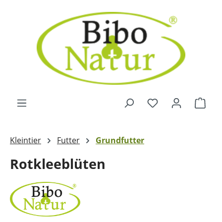
Zum Hauptinhalt springen
Ware
Kleintier
Futter
Grundfutter
Rotkleeblüten