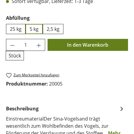
Sofort verfügbar, Lieferzeit: 1-3 Tage
auswählen
Abfüllung
25 kg
5 kg
2,5 kg
Produkt Anzahl: Gib den gewünschten Wer
In den Warenkorb
Stück
Zum Merkzettel hinzufügen
Produktnummer:
20005
Beschreibung
EinstreumaterialDer Sina-Vogelsand trägt
wesentlich zum Wohlbefinden des Vogels, zur
Förderung der Verdauung und des Stoffwe…
Mehr