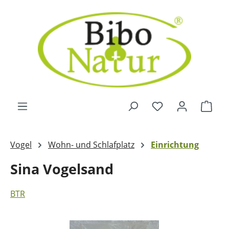
Zum Hauptinhalt springen
Ware
Vogel
Wohn- und Schlafplatz
Einrichtung
Sina Vogelsand
BTR
Bildergalerie überspringen