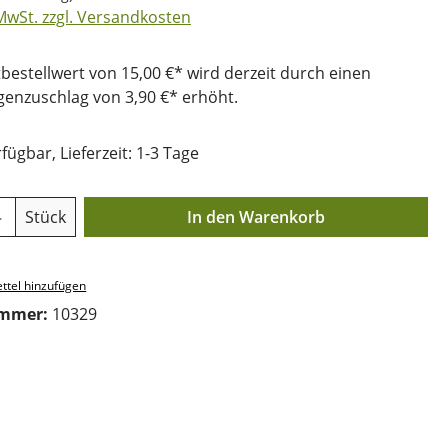
 MwSt. zzgl. Versandkosten
bestellwert von 15,00 €* wird derzeit durch einen
nzuschlag von 3,90 €* erhöht.
fügbar, Lieferzeit: 1-3 Tage
Anzahl: Gib den gewünschten Wert ein o
Stück
In den Warenkorb
ttel hinzufügen
ummer:
10329