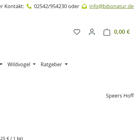
r Kontakt:
02542/954230
oder
info@bibonatur.de
0,00 €
Ware
Wildvogel
Ratgeber
Speers Hoff
,25 € / 1 kg)