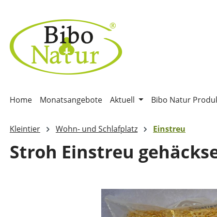
m Hauptinhalt springen
Zur Suche springen
Zur Hauptnavigation springen
Home
Monatsangebote
Aktuell
Bibo Natur Produ
Kleintier
Wohn- und Schlafplatz
Einstreu
Stroh Einstreu gehäckse
Bildergalerie überspringen