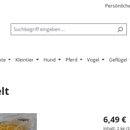
Persönliche
kte
Kleintier
Hund
Pferd
Vogel
Geflügel
lt
6,49 €
Inhalt:
2 kg
(3