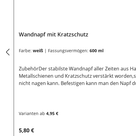
Wandnapf mit Kratzschutz
Farbe:
weiß
|
Fassungsvermögen:
600 ml
ZubehörDer stabilste Wandnapf aller Zeiten aus Hard
Metallschienen und Kratzschutz verstärkt worden,so
nicht nagen kann. Befestigen kann man den Napf du
mit Schrauben/Muttern" Damit können Sie den Napf p
geben so einen hochen Qualitätsstandart wieder. Abmessungen (grobe Richtlinien): 300 ml 400 
Höhe 9 cm 9,5 cm 11 cm
Varianten ab
4,95 €
Regulärer Preis:
5,80 €