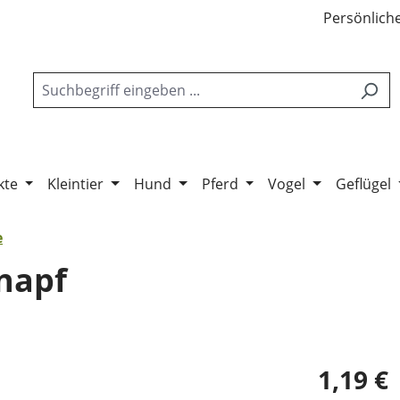
Persönliche
kte
Kleintier
Hund
Pferd
Vogel
Geflügel
e
napf
1,19 €