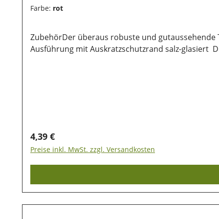
Farbe:
rot
ZubehörDer überaus robuste und gutaussehende Tonnapf für
Aus
Regulärer Preis:
4,39 €
Preise inkl. MwSt. zzgl. Versandkosten