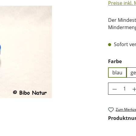
Preise inkl.
Der Mindest
Mindermenge
Sofort ver
ausw
Farbe
blau
ge
Produkt 
Zum Merkze
Produktn