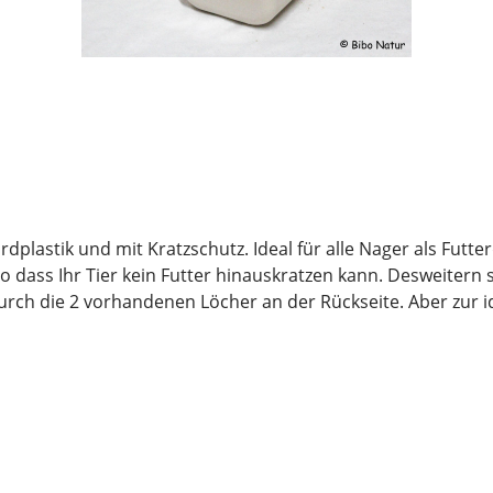
plastik und mit Kratzschutz. Ideal für alle Nager als Futte
 dass Ihr Tier kein Futter hinauskratzen kann. Desweitern s
rch die 2 vorhandenen Löcher an der Rückseite. Aber zur id
erfekt an das Stallgitter befestigen. Er wird bombenfest s
ml 600 ml Länge 9,5 cm 10 cm 11 cm Breite 9,5 cm 10 cm 11 cm