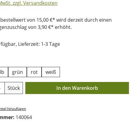
 MwSt. zzgl. Versandkosten
bestellwert von 15,00 €* wird derzeit durch einen
nzuschlag von 3,90 €* erhöht.
fügbar, Lieferzeit: 1-3 Tage
ählen
lb
grün
rot
weiß
Anzahl: Gib den gewünschten Wert ein o
Stück
In den Warenkorb
ttel hinzufügen
ummer:
140064