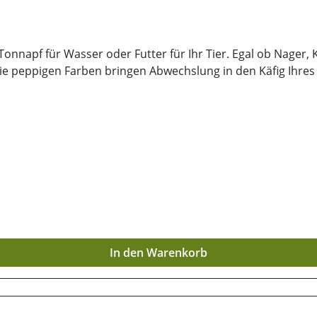
 Wasser oder Futter für Ihr Tier. Egal ob Nager, Katze oder klein
führung mit Auskratzschutzrand salz-glasiert Die peppigen Farben bringen Abwechslu
In den Warenkorb