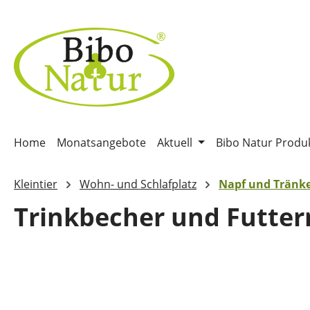
m Hauptinhalt springen
Zur Suche springen
Zur Hauptnavigation springen
Home
Monatsangebote
Aktuell
Bibo Natur Produ
Kleintier
Wohn- und Schlafplatz
Napf und Tränk
Trinkbecher und Futter
Bildergalerie überspringen