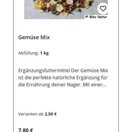
Gemüse Mix
Abfüllung:
1 kg
Ergänzungsfuttermittel Der Gemüse Mix
ist die perfekte natürliche Ergänzung für
die Ernährung deiner Nager. Mit einer
ausgewogenen Mischung aus sorgfältig
ausgewählten Gemüsesorten bietet dieser
Snack eine Vielzahl an Nährstoffen, die
dein Nager für ein gesundes und vitales
Varianten ab
2,50 €
Leben braucht. Enthalten sind alle wichtige
Zutaten, die zur Gesundheit und zum
Regulärer Preis:
7,80 €