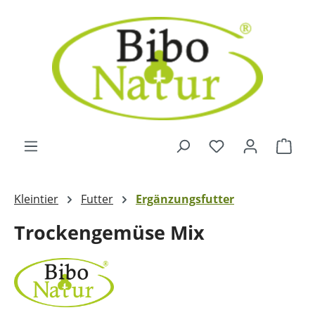
Zum Hauptinhalt springen
Ware
Kleintier
Futter
Ergänzungsfutter
Trockengemüse Mix