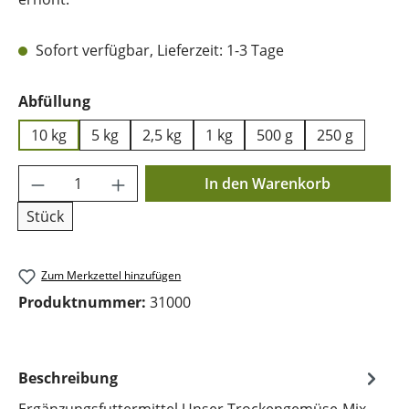
Sofort verfügbar, Lieferzeit: 1-3 Tage
auswählen
Abfüllung
10 kg
5 kg
2,5 kg
1 kg
500 g
250 g
Produkt Anzahl: Gib den gewünschten Wer
In den Warenkorb
Stück
Zum Merkzettel hinzufügen
Produktnummer:
31000
Beschreibung
Ergänzungsfuttermittel Unser Trockengemüse-Mix