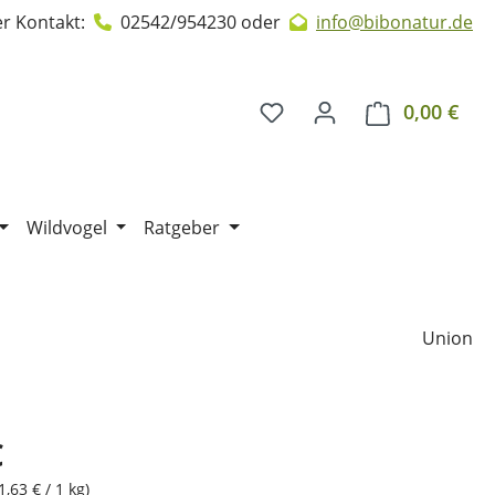
r Kontakt:
02542/954230
oder
info@bibonatur.de
0,00 €
Ware
Wildvogel
Ratgeber
Union
€
1,63 € / 1 kg)