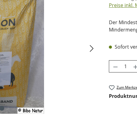
Preise inkl.
Der Mindest
Mindermenge
Sofort ver
Produkt 
Zum Merkze
Produktn