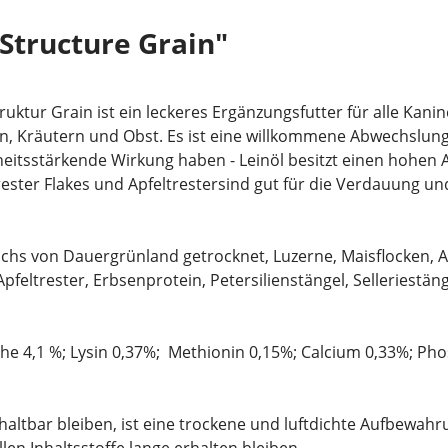
Structure Grain"
ktur Grain ist ein leckeres Ergänzungsfutter für alle Kani
en, Kräutern und Obst. Es ist eine willkommene Abwechslun
eitsstärkende Wirkung haben - Leinöl besitzt einen hohen 
rester Flakes und Apfeltrestersind gut für die Verdauung 
chs von Dauergrünland getrocknet, Luzerne, Maisflocken, Apf
Apfeltrester, Erbsenprotein, Petersilienstängel, Selleriest
he 4,1 %; Lysin 0,37%; Methionin
0,15%
; Calcium 0,33%; Ph
tbar bleiben, ist eine trockene und luftdichte Aufbewahrun