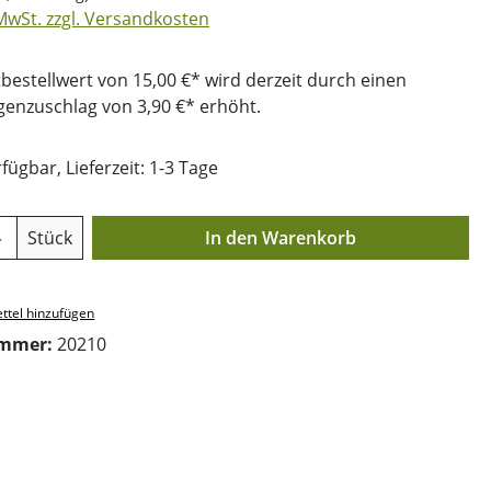
 MwSt. zzgl. Versandkosten
bestellwert von 15,00 €* wird derzeit durch einen
nzuschlag von 3,90 €* erhöht.
fügbar, Lieferzeit: 1-3 Tage
Anzahl: Gib den gewünschten Wert ein o
Stück
In den Warenkorb
ttel hinzufügen
ummer:
20210