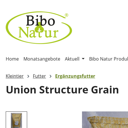
m Hauptinhalt springen
Zur Suche springen
Zur Hauptnavigation springen
Home
Monatsangebote
Aktuell
Bibo Natur Produ
Kleintier
Futter
Ergänzungsfutter
Union Structure Grain
Bildergalerie überspringen