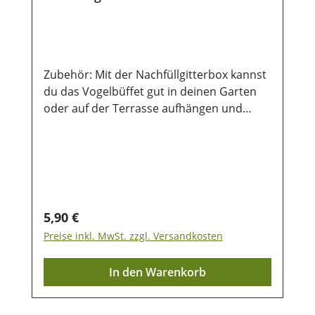
Zubehör: Mit der Nachfüllgitterbox kannst
du das Vogelbüffet gut in deinen Garten
oder auf der Terrasse aufhängen und
die Vögel beim picken beobachten. Die
Vögel werden sich für die Abwechslung auf
dem Speiseplan bedanken für
Vogelbüffet - Insekten Artikel
49050; - Erdnüsse Artikel 49051; -
Rosinen Müsli Artikel 49052; -
Regulärer Preis:
5,90 €
Früchte und Beeren Artikel 49053
Preise inkl. MwSt. zzgl. Versandkosten
In den Warenkorb