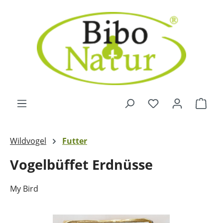
Zum Hauptinhalt springen
Ware
Wildvogel
Futter
Vogelbüffet Erdnüsse
My Bird
Bildergalerie überspringen