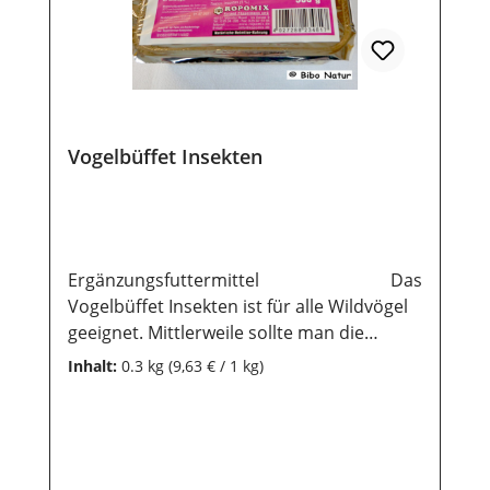
Vogelbüffet Insekten
Ergänzungsfuttermittel Das
Vogelbüffet Insekten ist für alle Wildvögel
geeignet. Mittlerweile sollte man die
Fütterung ganzjährig durchführen, da in
Inhalt:
0.3 kg
(9,63 € / 1 kg)
unserer Natur viele Vögel nicht mehr
genügend Nahrung finden können. Es wird
herrlich sein, sich die Vögel mit dem
Gezwitscher in seinem Garten beobachten
zu können.Wir empfehlen dazu die