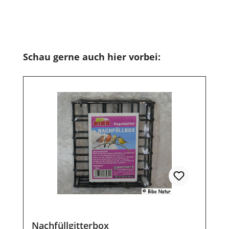
Produktgalerie überspringen
Schau gerne auch hier vorbei:
Nachfüllgitterbox