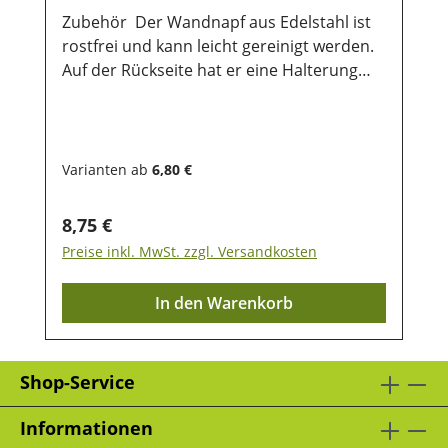
Zubehör Der Wandnapf aus Edelstahl ist
rostfrei und kann leicht gereinigt werden.
Auf der Rückseite hat er eine Halterung
mit 2 Löchern mit denen der Napf
befestigt werden kann.
Varianten ab
6,80 €
Regulärer Preis:
8,75 €
Preise inkl. MwSt. zzgl. Versandkosten
In den Warenkorb
Shop-Service
Informationen