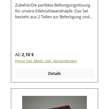
ZubehörDie perfekte Befestigungslösung
für unsere Edelstahlwandnäpfe. Das Set
besteht aus 2 Teilen zur Befestigung und
jeweils 6 Schrauben und Muttern. Damit
hält dein Napf ein Leben
lang! Qualitätsware made in Germany!
Regulärer Preis:
Ab
2,10 €
Preise inkl. MwSt. zzgl. Versandkosten
Details