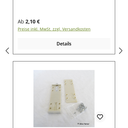
in Germany! Abmessungen:Länge 12
cmBreite 4 cm(diese Angaben sind
grobe Richtlinien)
Regulärer Preis:
Ab
2,10 €
Preise inkl. MwSt. zzgl. Versandkosten
Details