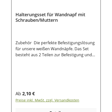
Halterungsset für Wandnapf mit
Schrauben/Muttern
Zubehör Die perfekte Befestigungslösung
für unsere weißen Wandnäpfe. Das Set
besteht aus 2 Teilen zur Befestigung und
jeweils acht Schrauben und Muttern.
Damit hält ihr Napf ein Leben
lang! Qualitätsware made in Germany!
Abmessungen:Länge 12 cmBreite 4
cm(diese Angaben sind grobe Richtlinien)
Regulärer Preis:
Ab
2,10 €
Preise inkl. MwSt. zzgl. Versandkosten