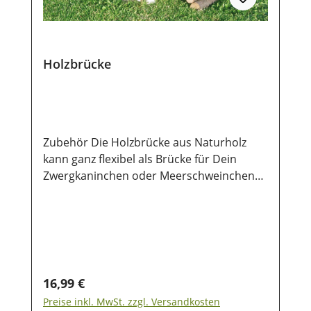
Holzbrücke
Zubehör Die Holzbrücke aus Naturholz
kann ganz flexibel als Brücke für Dein
Zwergkaninchen oder Meerschweinchen
verwendet werden. Größe50 x 30 cm
Regulärer Preis:
16,99 €
Preise inkl. MwSt. zzgl. Versandkosten