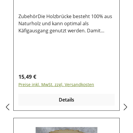
ZubehörDie Holzbrücke besteht 100% aus
Naturholz und kann optimal als
Käfigausgang genutzt werden. Damit
ermöglichst Du Deinem Nager auch den
Ausgang in ein
Freigehege. Größe: 35 x 17 x 20 cm
Regulärer Preis:
15,49 €
Preise inkl. MwSt. zzgl. Versandkosten
Details