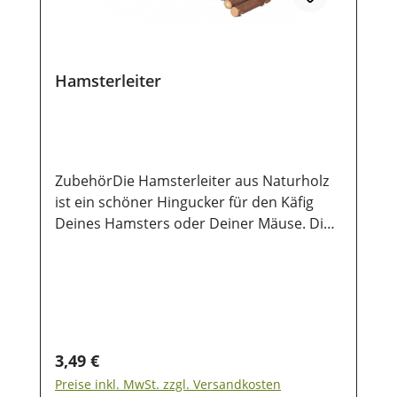
Hamsterleiter
ZubehörDie Hamsterleiter aus Naturholz
ist ein schöner Hingucker für den Käfig
Deines Hamsters oder Deiner Mäuse. Die
Leiter kann ganz flexibel gebogen werden
und hat zwei Befestigungspunkte zum
einhängen. Abmessung: 7 x 27 cm
Regulärer Preis:
3,49 €
Preise inkl. MwSt. zzgl. Versandkosten