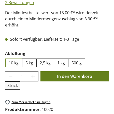
Durchschnittliche Bewertung von 4.5 von 5 Sternen
2 Bewertungen
Der Mindestbestellwert von 15,00 €* wird derzeit
durch einen Mindermengenzuschlag von 3,90 €*
erhöht.
Sofort verfügbar, Lieferzeit: 1-3 Tage
auswählen
Abfüllung
10 kg
5 kg
2,5 kg
1 kg
500 g
Produkt Anzahl: Gib den gewünschten Wer
In den Warenkorb
Stück
Zum Merkzettel hinzufügen
Produktnummer:
10020