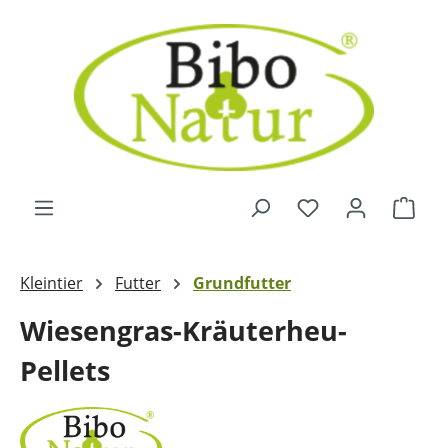
Zum Hauptinhalt springen
Ware
Kleintier
Futter
Grundfutter
Wiesengras-Kräuterheu-
Pellets