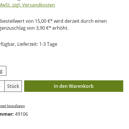
 MwSt. zzgl. Versandkosten
bestellwert von 15,00 €* wird derzeit durch einen
nzuschlag von 3,90 €* erhöht.
fügbar, Lieferzeit: 1-3 Tage
uswählen
kg
Anzahl: Gib den gewünschten Wert ein o
Stück
In den Warenkorb
ttel hinzufügen
ummer:
49106