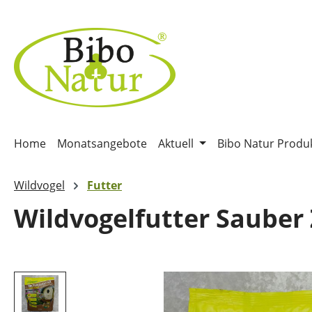
m Hauptinhalt springen
Zur Suche springen
Zur Hauptnavigation springen
Home
Monatsangebote
Aktuell
Bibo Natur Produ
Wildvogel
Futter
Wildvogelfutter Sauber
Bildergalerie überspringen