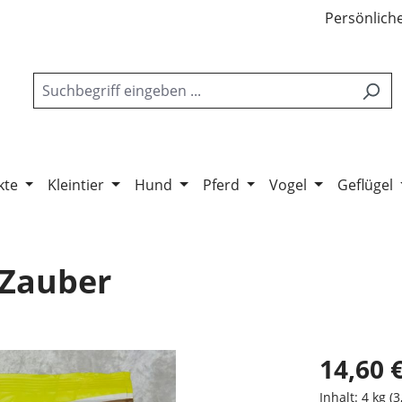
Persönliche
kte
Kleintier
Hund
Pferd
Vogel
Geflügel
 Zauber
14,60 
Inhalt:
4 kg
(3