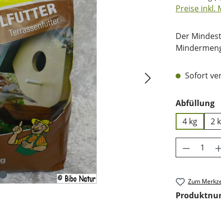
Preise inkl.
Der Mindest
Mindermenge
Sofort ver
a
Abfüllung
4 kg
2 
Produkt 
Zum Merkze
Produktn