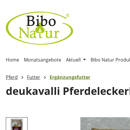
m Hauptinhalt springen
Zur Suche springen
Zur Hauptnavigation springen
Home
Monatsangebote
Aktuell
Bibo Natur Produ
Pferd
Futter
Ergänzungsfutter
deukavalli Pferdelecke
Bildergalerie überspringen