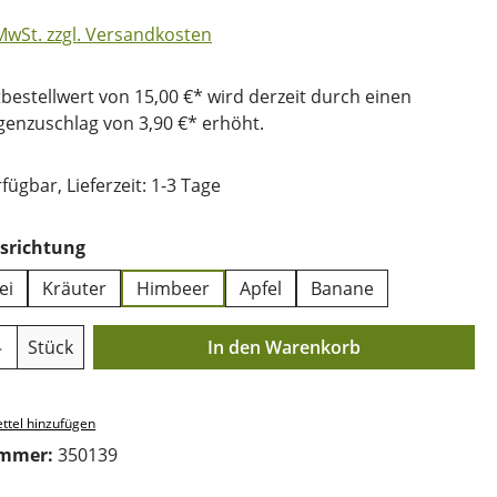
 MwSt. zzgl. Versandkosten
bestellwert von 15,00 €* wird derzeit durch einen
nzuschlag von 3,90 €* erhöht.
fügbar, Lieferzeit: 1-3 Tage
auswählen
srichtung
ei
Kräuter
Himbeer
Apfel
Banane
Anzahl: Gib den gewünschten Wert ein o
Stück
In den Warenkorb
ttel hinzufügen
ummer:
350139