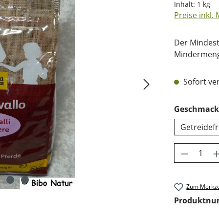
Inhalt:
1 kg
Preise inkl.
Der Mindest
Mindermenge
Sofort ver
Geschmack
Getreidefr
Produkt 
Zum Merkze
Produktn