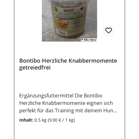
Bontibo Herzliche Knabbermomente
getreiedfrei
Ergänzungsfuttermittel Die Bontibo
Herzliche Knabbermomente eignen sich
perfekt für das Training mit deinem Hund
und ist ein gern genommenes,
Inhalt:
0.5 kg
(9,90 € / 1 kg)
getreidefreies Leckerlie im Alltag Die
Mischung besteht aus kleinen Herzformen