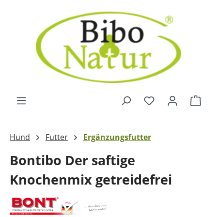
Zum Hauptinhalt springen
Ware
Hund
Futter
Ergänzungsfutter
Bontibo Der saftige
Knochenmix getreidefrei