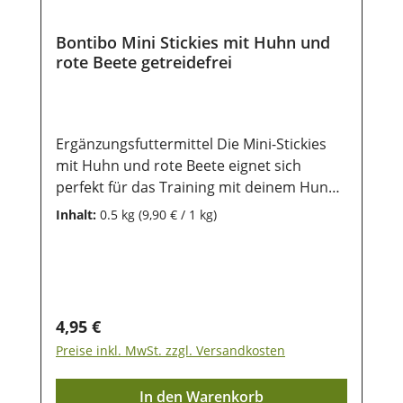
lange erhalten bleiben.
Bontibo Mini Stickies mit Huhn und
rote Beete getreidefrei
Ergänzungsfuttermittel Die Mini-Stickies
mit Huhn und rote Beete eignet sich
perfekt für das Training mit deinem Hund
und ist ein gern genommenes
Inhalt:
0.5 kg
(9,90 € / 1 kg)
getreidefreies Leckerlie im Alltag. Die
Stickies sind kleine 1,5 cm lang und ca. 1
cm im Durchmesser - es ist ideal für alle
Rassen - für Welpen und ausgewachsene
Hunde geeignet - es ist getreidefrei - ohne
Regulärer Preis:
4,95 €
Zusatz von Zucker Durch die
Preise inkl. MwSt. zzgl. Versandkosten
wiederverschließbare Frischebox lässt es
sich gut aufbewahren Zusammensetzung:
In den Warenkorb