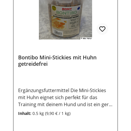
nach dem Kauf noch lange haltbar bleiben,
ist eine trockene und luftdichte
Aufbewahrung wichtig. Ebenso sollten sie
vor direkter Sonneneinstrahlung geschützt
werden, damit die wertvollen Inhaltsstoffe
lange erhalten bleiben.
Bontibo Mini-Stickies mit Huhn
getreidefrei
Ergänzungsfuttermittel Die Mini-Stickies
mit Huhn eignet sich perfekt für das
Training mit deinem Hund und ist ein gern
genommens getreidefreies Leckerlie im
Inhalt:
0.5 kg
(9,90 € / 1 kg)
Alltag. Die Stickies sind kleine 1,5 cm lang
und ca. 1 cm im Durchmesser - es ist ideal