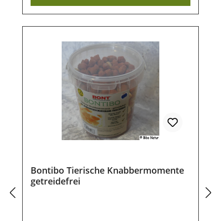
Nebenerzeugnisse (min. 4% Hirsch),
Gemüse, Öle und Fette, Proyolenglycol
Analytische Bestandteile:Rohprotein 22%;
Öle und Fette 4%; Rohasche 10%; Rohfaser
2%; Feuchtegehalt 18%
Zusatzstoffe:Konservierungsstoffe
Lagerung:Damit unsere Produkte auch
nach dem Kauf noch lange haltbar bleiben,
ist eine trockene und luftdichte
Aufbewahrung wichtig. Ebenso sollten sie
vor direkter Sonneneinstrahlung geschützt
werden, damit die wertvollen Inhaltsstoffe
lange erhalten bleiben.
Bontibo Tierische Knabbermomente
getreidefrei