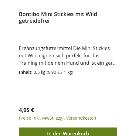
vor direkter Sonneneinstrahlung geschützt
werden, damit die wertvollen Inhaltsstoffe
Bontibo Mini Stickies mit Wild
lange erhalten bleiben.
getreidefrei
Ergänzungsfuttermittel Die Mini Stickies
mit Wild eignen sich perfekt für das
Training mit deinem Hund und ist ein gern
genommenes getreidefreies Leckerlie im
Inhalt:
0.5 kg
(9,90 € / 1 kg)
Alltag. Die Stickies sind kleine 1,5 cm lang
und ca. 1 cm im Durchmesser - es ist ideal
für alle Rassen - für Welpen und
ausgewachsene Hunde geeignet- es ist
getreidefrei- ohne Zusatz von Zucker
Regulärer Preis:
4,95 €
Durch die wiederverschließbare
Preise inkl. MwSt. zzgl. Versandkosten
Frischebox lässt es sich gut aufbewaren
Zusammensetzung:pflanzliche
In den Warenkorb
Nebenerzeugnisse, Fleisch und tierische