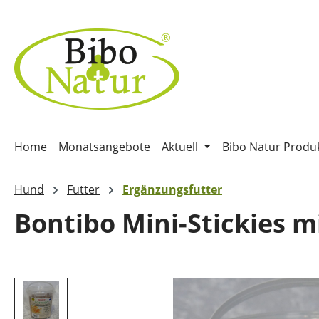
m Hauptinhalt springen
Zur Suche springen
Zur Hauptnavigation springen
Home
Monatsangebote
Aktuell
Bibo Natur Produ
Hund
Futter
Ergänzungsfutter
Bontibo Mini-Stickies m
Bildergalerie überspringen