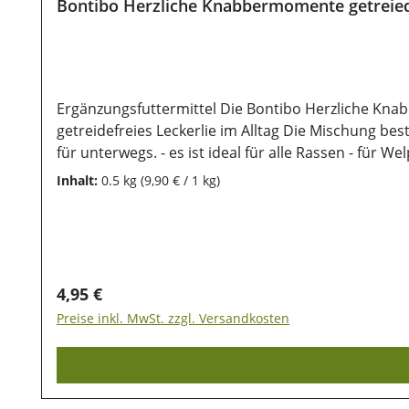
Bontibo Herzliche Knabbermomente getreie
Ergänzungsfuttermittel Die Bontibo Herzliche Kna
getreidefreies Leckerlie im Alltag Die Mischung bes
für unterwegs. - es ist ideal für alle Rassen - f
lässt es sich gut aufbewaren Zusammensetzung:pfla
Inhalt:
0.5 kg
(9,90 € / 1 kg)
Analytische Bestandteile:Rohprotein 19%; Öle und
unsere Produkte auch nach dem Kauf noch lange halt
Sonneneinstrahlung geschützt werden, damit die wer
Regulärer Preis:
4,95 €
Preise inkl. MwSt. zzgl. Versandkosten