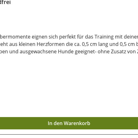
dfrei
bbermomente eignen sich perfekt für das Training mit dei
teht aus kleinen Herzformen die ca. 0,5 cm lang und 0,5 cm b
ür Welpen und ausgewachsene Hunde geeignet- ohne Zusatz vo
nzliche Nebenerzeugnisse, Fleisch und tierische Nebenerze
 Fette 3%; Rohasche 9%; Rohfaser 2%; Feuchtegehalt 18% Zu
bar bleiben, ist eine trockene und luftdichte Aufbewahrung
tvollen Inhaltsstoffe lange erhalten bleiben.
In den Warenkorb