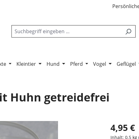
Persönliche
kte
Kleintier
Hund
Pferd
Vogel
Geflügel
it Huhn getreidefrei
4,95 €
Inhalt:
0.5 kg