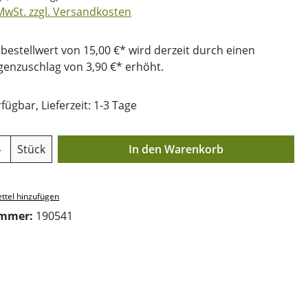
 MwSt. zzgl. Versandkosten
bestellwert von 15,00 €* wird derzeit durch einen
nzuschlag von 3,90 €* erhöht.
fügbar, Lieferzeit: 1-3 Tage
Anzahl: Gib den gewünschten Wert ein o
Stück
In den Warenkorb
ttel hinzufügen
ummer:
190541