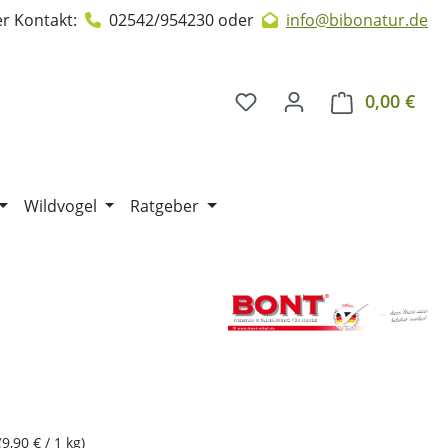
r Kontakt:
02542/954230
oder
info@bibonatur.de
0,00 €
Ware
Wildvogel
Ratgeber
(9,90 € / 1 kg)