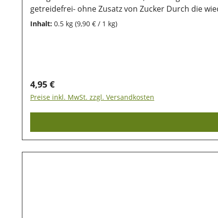
getreidefrei- ohne Zusatz von Zucker Durch die wi
Fleisch und tierische Nebenerzeugnisse (min. 4% Hi
Inhalt:
0.5 kg
(9,90 € / 1 kg)
Rohasche 10%; Rohfaser 2%; Feuchtegehalt 18% Zu
bleiben, ist eine trockene und luftdichte Aufbewah
Inhaltsstoffe lange erhalten bleiben.
Regulärer Preis:
4,95 €
Preise inkl. MwSt. zzgl. Versandkosten