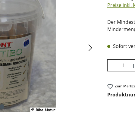
Preise inkl.
Der Mindest
Mindermenge
Sofort ver
Produkt 
Zum Merkze
Produktn