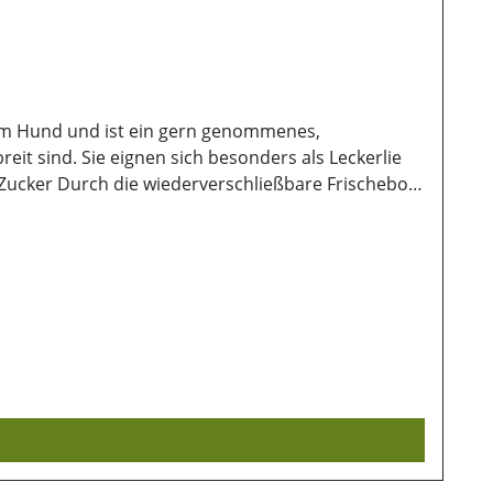
nem Hund und ist ein gern genommenes,
reit sind. Sie eignen sich besonders als Leckerlie
n Zucker Durch die wiederverschließbare Frischebox
ugnisse, Gemüse, Öle und Fette, Propylenglycol
satzstoffe:Konservierungsstoffe Lagerung:Damit
 wichtig. Ebenso sollten sie vor direkter